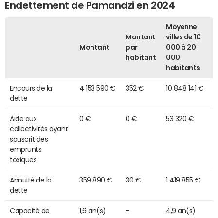
Endettement de Pamandzi en 2024
Moyenne
Montant
villes de 10
Montant
par
000 à 20
habitant
000
habitants
Encours de la
4 153 590 €
352 €
10 848 141 €
dette
Aide aux
0 €
0 €
53 320 €
collectivités ayant
souscrit des
emprunts
toxiques
Annuité de la
359 890 €
30 €
1 419 855 €
dette
Capacité de
1,6 an(s)
-
4,9 an(s)