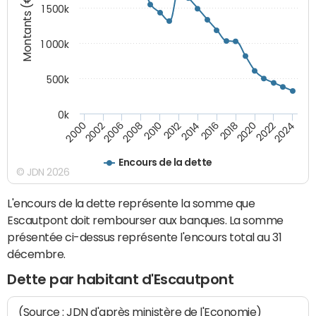
Montants (€)
1 500k
1 000k
500k
0k
2014
2008
2000
2024
2018
2012
2006
2022
2016
2010
2002
2020
Encours de la dette
© JDN 2026
L'encours de la dette représente la somme que
Escautpont doit rembourser aux banques. La somme
présentée ci-dessus représente l'encours total au 31
décembre.
Dette par habitant d'Escautpont
(Source : JDN d'après ministère de l'Economie)