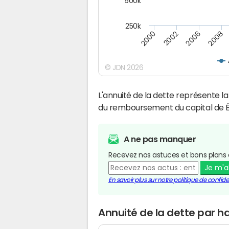
500k
250k
2008
2002
2006
2000
© JDN 2026
L'annuité de la dette représente 
du remboursement du capital de É
A ne pas manquer
Recevez nos astuces et bons plans 
Je m'
En savoir plus sur notre politique de confiden
Annuité de la dette par h