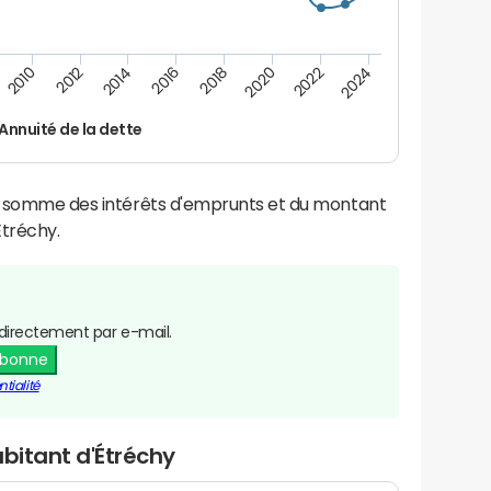
2022
2018
2014
2010
2024
2020
2016
2012
Annuité de la dette
la somme des intérêts d'emprunts et du montant
tréchy.
directement par e-mail.
abonne
tialité
abitant d'Étréchy