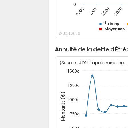
0
2000
2002
2006
2008
Étréchy
Moyenne vil
© JDN 2026
Annuité de la dette d'Étré
(Source : JDN d'après ministère
1 500k
1 250k
Montants (€)
1 000k
750k