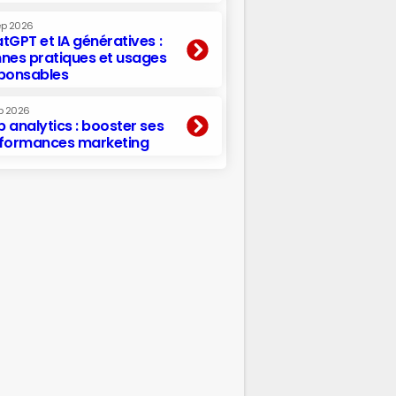
ep 2026
tGPT et IA génératives :
nes pratiques et usages
ponsables
p 2026
 analytics : booster ses
formances marketing