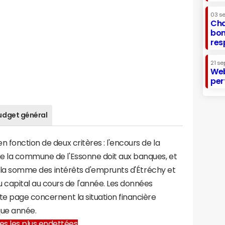
03 s
Cha
bon
res
21 se
Web
per
udget général
 fonction de deux critères : l'encours de la
e la commune de l'Essonne doit aux banques, et
 à la somme des intérêts d'emprunts d'Étréchy et
apital au cours de l'année. Les données
te page concernent la situation financière
que année.
lles les plus endettées