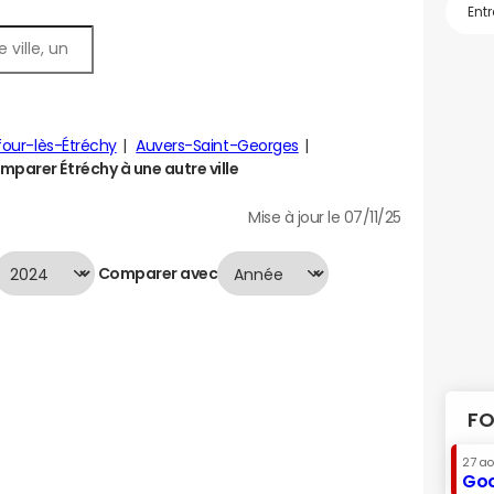
our-lès-Étréchy
Auvers-Saint-Georges
mparer Étréchy à une autre ville
Mise à jour le 07/11/25
Comparer avec
FO
27 a
Goo