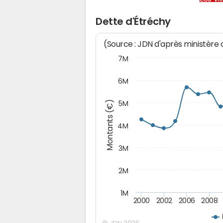
Dette d'Étréchy
(Source : JDN d'après ministère
7M
6M
Montants (€)
5M
4M
3M
2M
1M
2000
2002
2006
2008