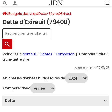
Budgets des villes
Deux-Sèvres
Exireuil
Dette d'Exireuil (79400)
Dette au 31/12/2024
Voir aussi :
Nanteuil
Saivres
Fomperron
Comparer Exireuil
à une autre ville
Mise à jour le 07/11/25
Afficher les données budgétaires de
Comparer avec
Dette