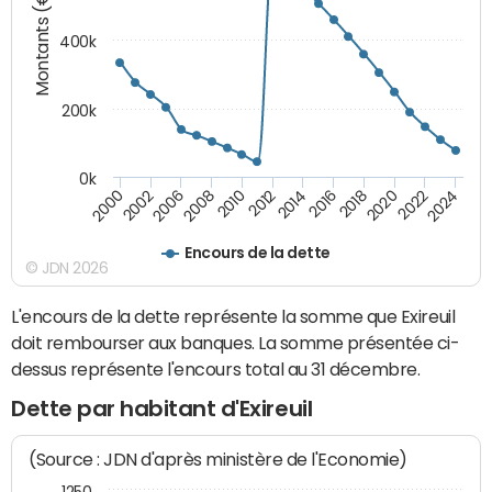
Montants (€)
400k
200k
0k
2000
2022
2016
2010
2002
2024
2018
2012
2006
2020
2014
2008
Encours de la dette
© JDN 2026
L'encours de la dette représente la somme que Exireuil
doit rembourser aux banques. La somme présentée ci-
dessus représente l'encours total au 31 décembre.
Dette par habitant d'Exireuil
(Source : JDN d'après ministère de l'Economie)
1250