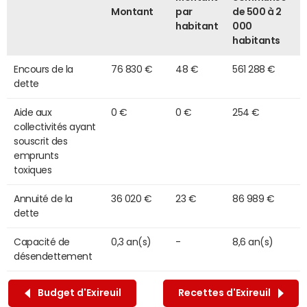
Montant
par
de 500 à 2
habitant
000
habitants
Encours de la
76 830 €
48 €
561 288 €
dette
Aide aux
0 €
0 €
254 €
collectivités ayant
souscrit des
emprunts
toxiques
Annuité de la
36 020 €
23 €
86 989 €
dette
Capacité de
0,3 an(s)
-
8,6 an(s)
désendettement
Budget d'Exireuil
Recettes d'Exireuil