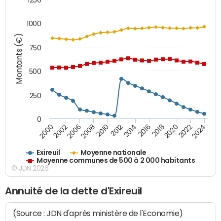
1000
Montants (€)
750
500
250
0
2018
2002
2022
2008
2012
2016
2000
2020
2006
2024
2010
2014
Exireuil
Moyenne nationale
Moyenne communes de 500 à 2 000 habitants
© JDN 2026
Annuité de la dette d'Exireuil
(Source : JDN d'après ministère de l'Economie)