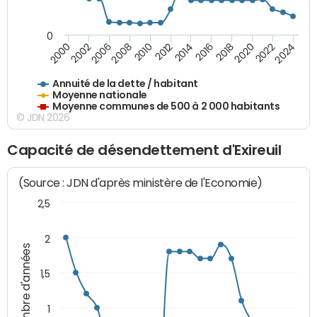
0
2014
2008
2000
2024
2018
2012
2006
2022
2016
2010
2002
2020
Annuité de la dette / habitant
Moyenne nationale
Moyenne communes de 500 à 2 000 habitants
© JDN 2026
Capacité de désendettement d'Exireuil
(Source : JDN d'après ministère de l'Economie)
2,5
2
Nombre d'années
1,5
1