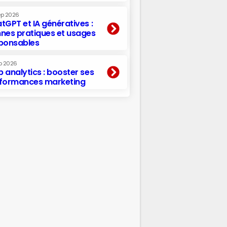
ep 2026
tGPT et IA génératives :
nes pratiques et usages
ponsables
p 2026
 analytics : booster ses
formances marketing