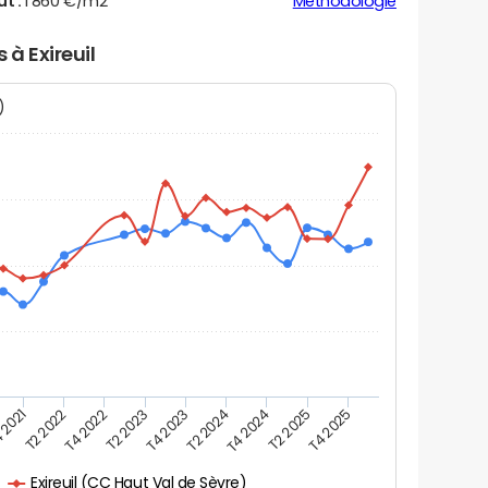
ut :
1 860 €/m2
Méthodologie
 à Exireuil
N)
 2021
T2 2025
T4 2023
T2 2022
T4 2025
T2 2024
T4 2022
T4 2024
T2 2023
Exireuil (CC Haut Val de Sèvre)