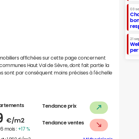
03 s
Cha
bon
res
21 se
Web
per
mobiliers affichées sur cette page concernent
ommunes Haut Val de Sèvre, dont fait partie la
ns sont par conséquent moins précises à l'échelle
artements
Tendance prix
9
€/m2
Tendance ventes
6 mois :
+17 %