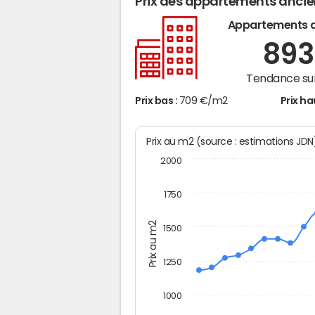
Prix des appartements anci
Appartements 
89
Tendance sur
Prix bas :
709 €/m2
Prix ha
Prix au m2 (source : estimations JD
2000
1750
Prix au m2
1500
1250
1000