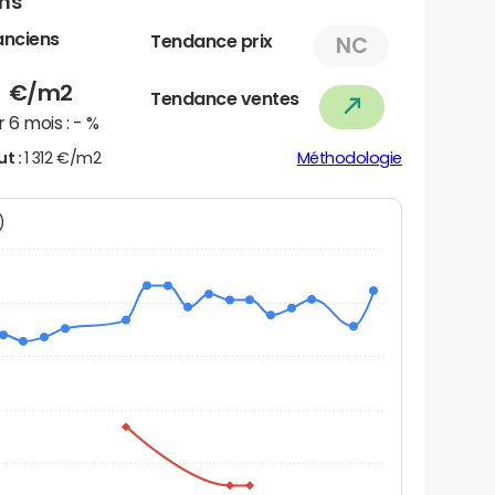
ens
anciens
Tendance prix
NC
3
€/m2
Tendance ventes
 6 mois :
- %
ut :
1 312 €/m2
Méthodologie
N)