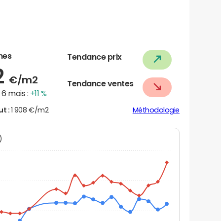
nes
Tendance prix
2
€/m2
Tendance ventes
6 mois :
+11 %
ut :
1 908 €/m2
Méthodologie
N)