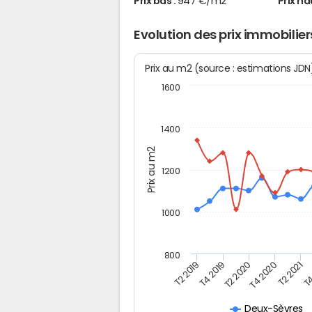
Prix bas :
947 €/m2
Prix ha
Evolution des prix immobiliers
Prix au m2 (source : estimations JD
1600
1400
Prix au m2
1200
1000
800
T4
T2 2020
T4 2020
T2 2019
T2 2021
T4 2019
Deux-Sèvres