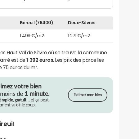
Exireuil (79400)
Deux-Sèvres
1 499 €/m2
1 271 €/m2
 Haut Val de Sèvre où se trouve la commune
 carré est de
1 392 euros
. Les prix des parcelles
de 75 euros du m².
timez votre bien
 moins de
1 minute.
Estimer mon bien
t rapide, gratuit…
et ça peut
rement valoir le coup.
reuil