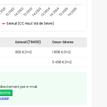
 2021
T2 2025
T4 2023
T2 2022
T4 2025
T2 2024
T4 2022
T4 2024
T2 2023
Exireuil (CC Haut Val de Sèvre)
Exireuil (79400)
Deux-Sèvres
893 €/m2
1 808 €/m2
5 458 €/m2
directement par e-mail.
abonne
tialité