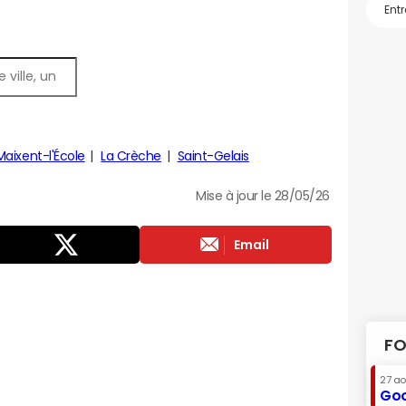
Maixent-l'École
La Crèche
Saint-Gelais
Mise à jour le 28/05/26
Email
FO
27 a
Goo