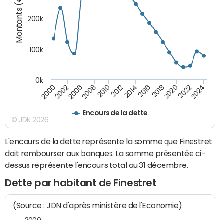
Montants (€)
200k
100k
0k
2000
2022
2016
2010
2002
2024
2018
2012
2006
2020
2014
2008
Encours de la dette
© JDN 2026
L'encours de la dette représente la somme que Finestret
doit rembourser aux banques. La somme présentée ci-
dessus représente l'encours total au 31 décembre.
Dette par habitant de Finestret
(Source : JDN d'après ministère de l'Economie)
3000