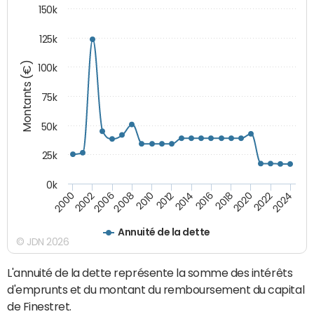
150k
125k
Montants (€)
100k
75k
50k
25k
0k
2024
2002
2010
2016
2022
2000
2008
2014
2020
2006
2012
2018
Annuité de la dette
© JDN 2026
L'annuité de la dette représente la somme des intérêts
d'emprunts et du montant du remboursement du capital
de Finestret.