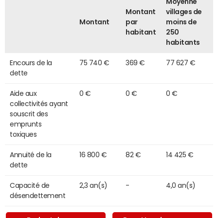
Moyenne
Montant
villages de
Montant
par
moins de
habitant
250
habitants
Encours de la
75 740 €
369 €
77 627 €
dette
Aide aux
0 €
0 €
0 €
collectivités ayant
souscrit des
emprunts
toxiques
Annuité de la
16 800 €
82 €
14 425 €
dette
Capacité de
2,3 an(s)
-
4,0 an(s)
désendettement