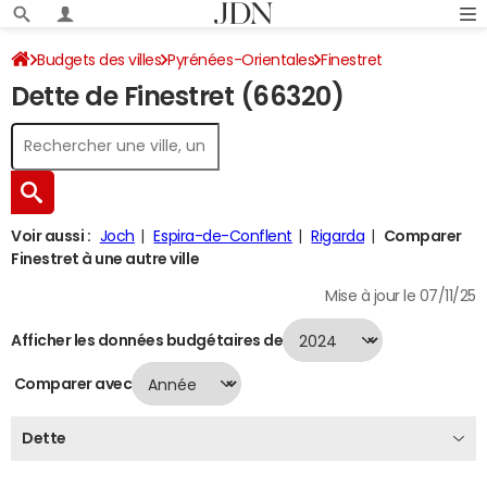
Budgets des villes
Pyrénées-Orientales
Finestret
Dette de Finestret (66320)
Dette au 31/12/2024
Voir aussi :
Joch
Espira-de-Conflent
Rigarda
Comparer
Finestret à une autre ville
Mise à jour le 07/11/25
Afficher les données budgétaires de
Comparer avec
Dette