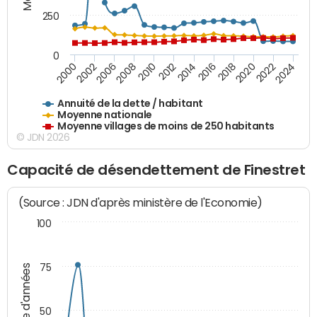
250
0
2018
2002
2022
2008
2012
2016
2000
2020
2006
2024
2010
2014
Annuité de la dette / habitant
Moyenne nationale
Moyenne villages de moins de 250 habitants
© JDN 2026
Capacité de désendettement de Finestret
(Source : JDN d'après ministère de l'Economie)
100
75
Nombre d'années
50