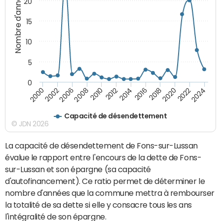
Nombre d'années
20
15
10
5
0
2000
2022
2016
2010
2002
2024
2018
2012
2006
2020
2014
2008
Capacité de désendettement
© JDN 2026
La capacité de désendettement de Fons-sur-Lussan
évalue le rapport entre l'encours de la dette de Fons-
sur-Lussan et son épargne (sa capacité
d'autofinancement). Ce ratio permet de déterminer le
nombre d'années que la commune mettra à rembourser
la totalité de sa dette si elle y consacre tous les ans
l'intégralité de son épargne.