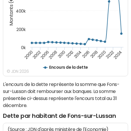
Montants (€)
400k
200k
0k
2000
2022
2016
2010
2002
2024
2018
2012
2006
2020
2014
2008
Encours de la dette
© JDN 2026
L'encours de la dette représente la somme que Fons-
sur-Lussan doit rembourser aux banques. La somme
présentée ci-dessus représente l'encours total au 31
décembre.
Dette par habitant de Fons-sur-Lussan
(Source : JDN d'après ministère de l'Economie)