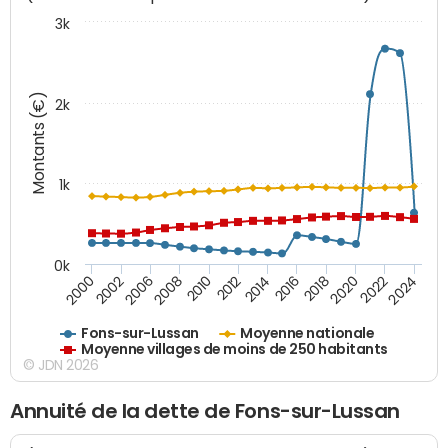
3k
Montants (€)
2k
1k
0k
2006
2000
2024
2020
2016
2012
2008
2002
2022
2018
2014
2010
Fons-sur-Lussan
Moyenne nationale
Moyenne villages de moins de 250 habitants
© JDN 2026
Annuité de la dette de Fons-sur-Lussan