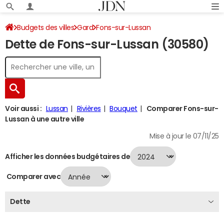
Budgets des villes
Gard
Fons-sur-Lussan
Dette de Fons-sur-Lussan (30580)
Dette au 31/12/2024
Voir aussi :
Lussan
Rivières
Bouquet
Comparer Fons-sur-
Lussan à une autre ville
Mise à jour le 07/11/25
Afficher les données budgétaires de
Comparer avec
Dette