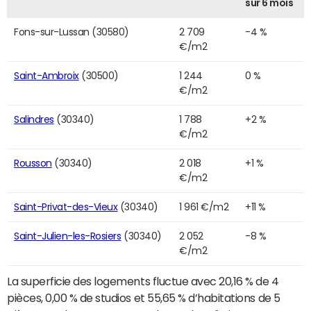
sur 6 mois
Fons-sur-Lussan (30580)
2 709
-4 %
€/m2
Saint-Ambroix
(30500)
1 244
0 %
€/m2
Salindres
(30340)
1 788
+2 %
€/m2
Rousson
(30340)
2 018
+1 %
€/m2
Saint-Privat-des-Vieux
(30340)
1 961 €/m2
+11 %
Saint-Julien-les-Rosiers
(30340)
2 052
-8 %
€/m2
La superficie des logements fluctue avec 20,16 % de 4
pièces, 0,00 % de studios et 55,65 % d’habitations de 5