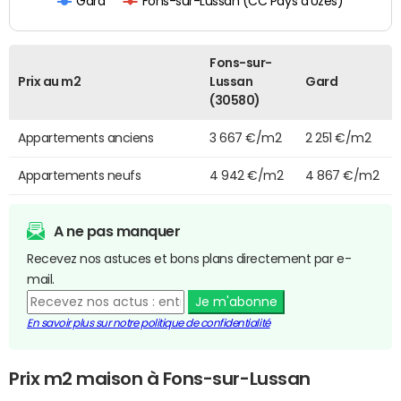
Fons-sur-Lussan (CC Pays d'Uzès)
Gard
Fons-sur-
Prix au m2
Lussan
Gard
(30580)
Appartements anciens
3 667 €/m2
2 251 €/m2
Appartements neufs
4 942 €/m2
4 867 €/m2
A ne pas manquer
Recevez nos astuces et bons plans directement par e-
mail.
Je m'abonne
En savoir plus sur notre politique de confidentialité
Prix m2 maison à Fons-sur-Lussan