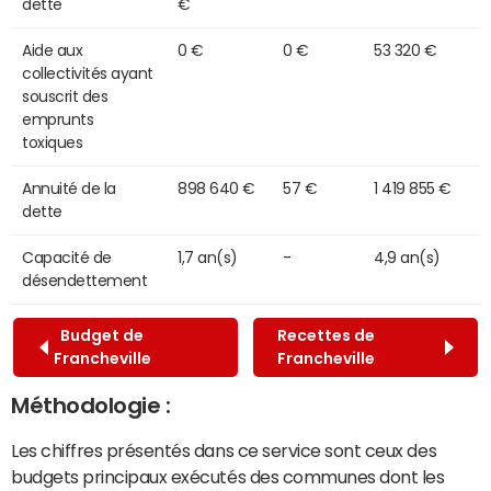
dette
€
Aide aux
0 €
0 €
53 320 €
collectivités ayant
souscrit des
emprunts
toxiques
Annuité de la
898 640 €
57 €
1 419 855 €
dette
Capacité de
1,7 an(s)
-
4,9 an(s)
désendettement
Budget de
Recettes de
Francheville
Francheville
Méthodologie :
Les chiffres présentés dans ce service sont ceux des
budgets principaux exécutés des communes dont les