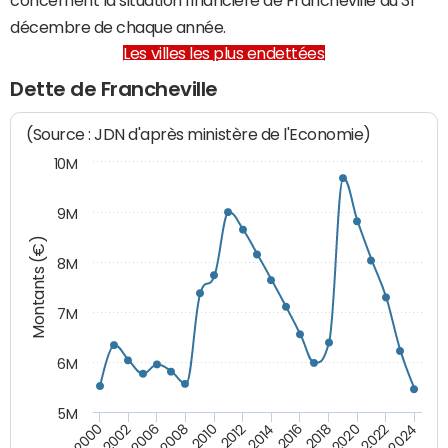
décembre de chaque année.
Les villes les plus endettées
Dette de Francheville
(Source : JDN d'après ministère de l'Economie)
10M
9M
Montants (€)
8M
7M
6M
5M
2024
2022
2020
2018
2016
2014
2012
2010
2008
2006
2002
2000