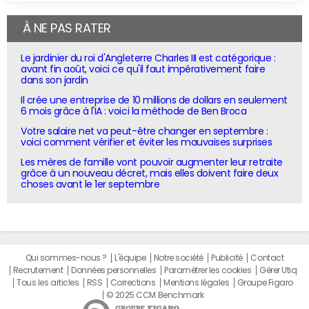
À NE PAS RATER
Le jardinier du roi d'Angleterre Charles III est catégorique :
avant fin août, voici ce qu'il faut impérativement faire
dans son jardin
Il crée une entreprise de 10 millions de dollars en seulement
6 mois grâce à l'IA : voici la méthode de Ben Broca
Votre salaire net va peut-être changer en septembre :
voici comment vérifier et éviter les mauvaises surprises
Les mères de famille vont pouvoir augmenter leur retraite
grâce à un nouveau décret, mais elles doivent faire deux
choses avant le 1er septembre
Qui sommes-nous ?
L'équipe
Notre société
Publicité
Contact
Recrutement
Données personnelles
Paramétrer les cookies
Gérer Utiq
Tous les articles
RSS
Corrections
Mentions légales
Groupe Figaro
© 2025 CCM Benchmark