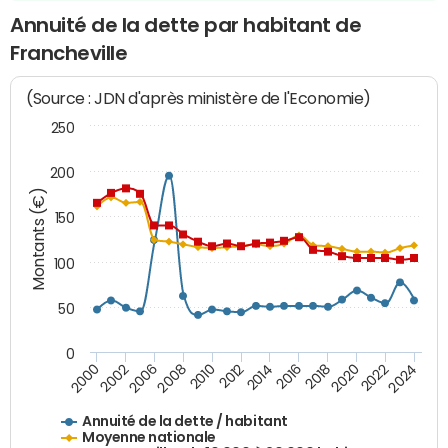
Annuité de la dette par habitant de
Francheville
(Source : JDN d'après ministère de l'Economie)
250
200
Montants (€)
150
100
50
0
2014
2008
2000
2024
2018
2012
2006
2022
2016
2010
2002
2020
Annuité de la dette / habitant
Moyenne nationale