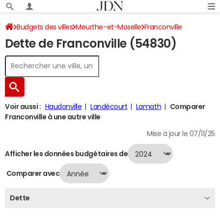
Budgets des villes
Meurthe-et-Moselle
Franconville
Dette de Franconville (54830)
Dette au 31/12/2024
Voir aussi :
Haudonville
Landécourt
Lamath
Comparer
Franconville à une autre ville
Mise à jour le 07/11/25
Afficher les données budgétaires de
Comparer avec
Dette