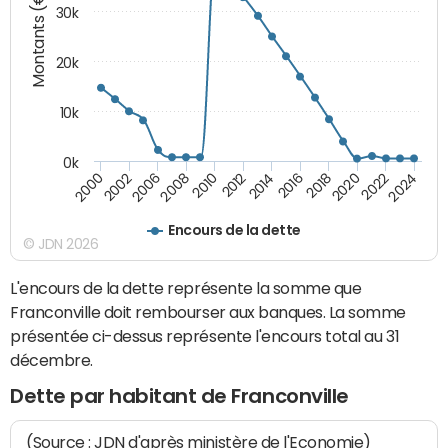
Montants (€)
30k
20k
10k
0k
2020
2010
2016
2006
2022
2012
2000
2018
2008
2024
2014
2002
Encours de la dette
© JDN 2026
L'encours de la dette représente la somme que
Franconville doit rembourser aux banques. La somme
présentée ci-dessus représente l'encours total au 31
décembre.
Dette par habitant de Franconville
(Source : JDN d'après ministère de l'Economie)