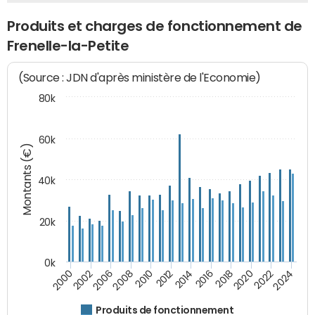
Produits et charges de fonctionnement de
Frenelle-la-Petite
(Source : JDN d'après ministère de l'Economie)
80k
60k
Montants (€)
40k
20k
0k
2020
2010
2016
2006
2022
2012
2000
2018
2008
2024
2014
2002
Produits de fonctionnement