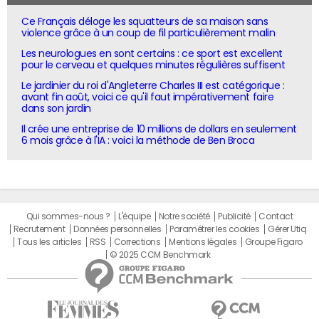
Ce Français déloge les squatteurs de sa maison sans
violence grâce à un coup de fil particulièrement malin
Les neurologues en sont certains : ce sport est excellent
pour le cerveau et quelques minutes régulières suffisent
Le jardinier du roi d'Angleterre Charles III est catégorique :
avant fin août, voici ce qu'il faut impérativement faire
dans son jardin
Il crée une entreprise de 10 millions de dollars en seulement
6 mois grâce à l'IA : voici la méthode de Ben Broca
Qui sommes-nous ?
L'équipe
Notre société
Publicité
Contact
Recrutement
Données personnelles
Paramétrer les cookies
Gérer Utiq
Tous les articles
RSS
Corrections
Mentions légales
Groupe Figaro
© 2025 CCM Benchmark