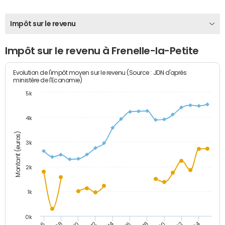
Impôt sur le revenu
Impôt sur le revenu à Frenelle-la-Petite
Evolution de l'impôt moyen sur le revenu (Source : JDN d'après
ministère de l'Economie)
5k
4k
Montant (euros)
3k
2k
1k
0k