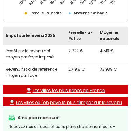
2014
2024
2010
2020
2012
2022
2006
2016
2008
2018
Frenelle-la-Petite
Moyenne nationale
Frenelle-la-
Moyenne
Impôt sur le revenu 2025
Petite
nationale
Impôt sur le revenu net
2 722 €
4 516 €
moyen par foyer imposé
Revenu fiscal de référence
27 918 €
33 939 €
moyen par foyer
Les villes les plus riches de France
Les villes où l'on paye le plus d'impôt sur le revenu
A ne pas manquer
Recevez nos astuces et bons plans directement par e-