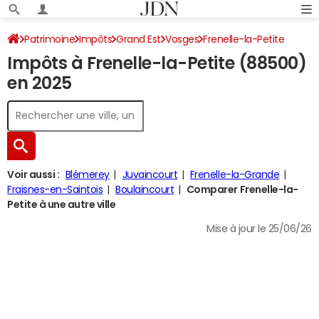
Patrimoine
Impôts
Grand Est
Vosges
Frenelle-la-Petite
Impôts à Frenelle-la-Petite (88500)
Impôt sur le revenu
en 2025
Voir aussi :
Blémerey
Juvaincourt
Frenelle-la-Grande
Fraisnes-en-Saintois
Boulaincourt
Comparer Frenelle-la-
Petite à une autre ville
Mise à jour le 25/06/26