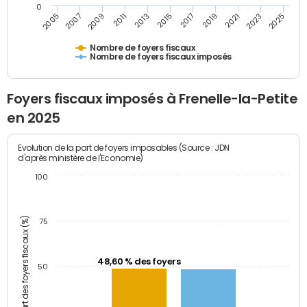
0
2011
2009
2007
2005
2025
2023
2021
2019
2017
2015
2013
Nombre de foyers fiscaux
Nombre de foyers fiscaux imposés
Foyers fiscaux imposés à Frenelle-la-Petite
en 2025
Evolution de la part de foyers imposables (Source : JDN
d'après ministère de l'Economie)
100
Part des foyers fiscaux (%)
75
48,60 % des foyers
50