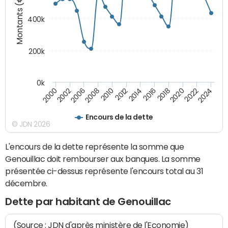
Montants (€)
400k
200k
0k
2000
2022
2016
2010
2002
2024
2018
2012
2006
2020
2014
2008
Encours de la dette
© JDN 2026
L'encours de la dette représente la somme que
Genouillac doit rembourser aux banques. La somme
présentée ci-dessus représente l'encours total au 31
décembre.
Dette par habitant de Genouillac
(Source : JDN d'après ministère de l'Economie)