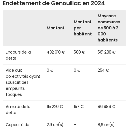
Endettement de Genouillac en 2024
Moyenne
Montant
communes
Montant
par
de 500 à 2
habitant
000
habitants
Encours de la
432 910 €
588 €
561 288 €
dette
Aide aux
0 €
0 €
254 €
collectivités ayant
souscrit des
emprunts
toxiques
Annuité de la
115 220 €
157 €
86 989 €
dette
Capacité de
2,9 an(s)
-
8,6 an(s)