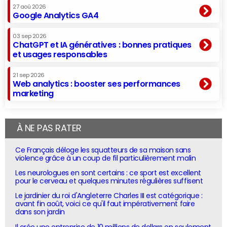
27 aoû 2026
Google Analytics GA4
03 sep 2026
ChatGPT et IA génératives : bonnes pratiques
et usages responsables
21 sep 2026
Web analytics : booster ses performances
marketing
À NE PAS RATER
Ce Français déloge les squatteurs de sa maison sans
violence grâce à un coup de fil particulièrement malin
Les neurologues en sont certains : ce sport est excellent
pour le cerveau et quelques minutes régulières suffisent
Le jardinier du roi d'Angleterre Charles III est catégorique :
avant fin août, voici ce qu'il faut impérativement faire
dans son jardin
Il crée une entreprise de 10 millions de dollars en seulement