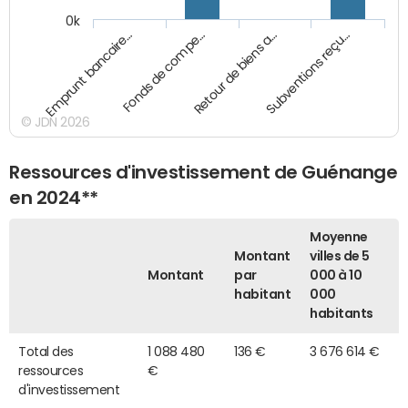
0k
Emprunt bancaire…
Fonds de compe…
Retour de biens a…
Subventions reçu…
© JDN 2026
Ressources d'investissement de Guénange
en 2024**
Moyenne
Montant
villes de 5
Montant
par
000 à 10
habitant
000
habitants
Total des
1 088 480
136 €
3 676 614 €
ressources
€
d'investissement