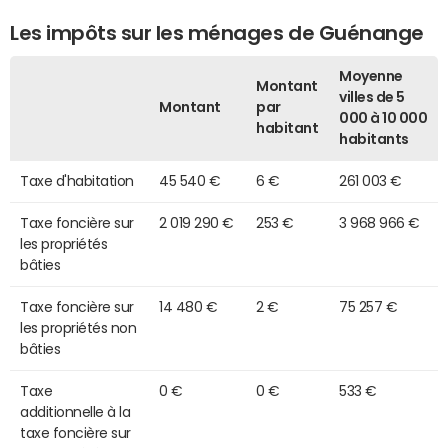
Les impôts sur les ménages de Guénange
Moyenne
Montant
villes de 5
Montant
par
000 à 10 000
habitant
habitants
Taxe d'habitation
45 540 €
6 €
261 003 €
Taxe foncière sur
2 019 290 €
253 €
3 968 966 €
les propriétés
bâties
Taxe foncière sur
14 480 €
2 €
75 257 €
les propriétés non
bâties
Taxe
0 €
0 €
533 €
additionnelle à la
taxe foncière sur