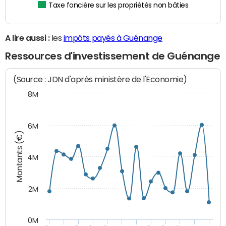
Taxe foncière sur les propriétés non bâties
A lire aussi :
les
impôts payés à Guénange
Ressources d'investissement de Guénange
(Source : JDN d'après ministère de l'Economie)
8M
6M
Montants (€)
4M
2M
0M