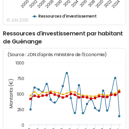
2010
2012
2014
2016
2018
2020
2022
2024
2000
2002
2006
2008
Ressources d'investissement
© JDN 2026
Ressources d'investissement par habitant
de Guénange
(Source : JDN d'après ministère de l'Economie)
1000
750
Montants (€)
500
250
0