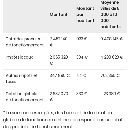
Moyenne
Montant
villes de 5
Montant
par
000 à 10
habitant
000
habitants
Total des produits
7 452 140
933 €
9 408 145 €
de fonctionnement
€
Impôts locaux
2 665 320
334 €
4 238 623 €
€
Autres impôts et
347 890 €
44 €
702 356 €
taxes
Dotation globale
2 632 070
330 €
1 123 380 €
de fonctionnement
€
*
La somme des impôts, des taxes et de la dotation
globale de fonctionnement ne correspond pas au total
des produits de fonctionnement.