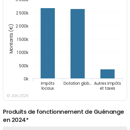
2 500k
Montants (€)
2 000k
1 500k
1 000k
500k
0k
Impôts
Dotation glob…
Autres impôts
locaux
et taxes
© JDN 2026
Produits de fonctionnement de Guénange
en 2024*