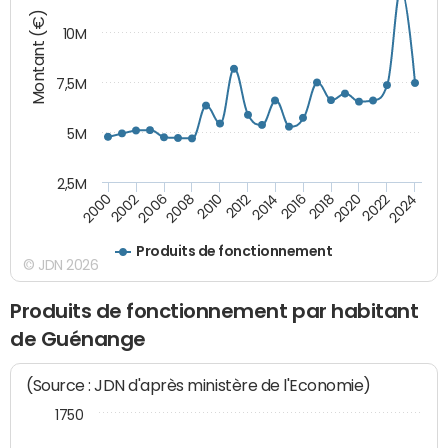
Montant (€)
10M
7,5M
5M
2,5M
2008
2022
2006
2020
2002
2018
2000
2016
2014
2012
2010
2024
Produits de fonctionnement
© JDN 2026
Produits de fonctionnement par habitant
de Guénange
(Source : JDN d'après ministère de l'Economie)
1750