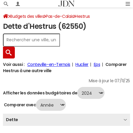
Budgets des villes
Pas-de-Calais
Hestrus
Dette d'Hestrus (62550)
Dette au 31/12/2024
Voir aussi :
Conteville-en-Ternois
Huclier
Eps
Comparer
Hestrus à une autre ville
Mise à jour le 07/11/25
Afficher les données budgétaires de
Comparer avec
Dette