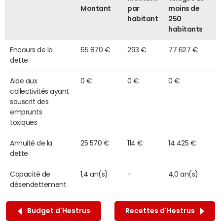
Montant
par
moins de
habitant
250
habitants
Encours de la
65 870 €
293 €
77 627 €
dette
Aide aux
0 €
0 €
0 €
collectivités ayant
souscrit des
emprunts
toxiques
Annuité de la
25 570 €
114 €
14 425 €
dette
Capacité de
1,4 an(s)
-
4,0 an(s)
désendettement
Budget d'Hestrus
Recettes d'Hestrus