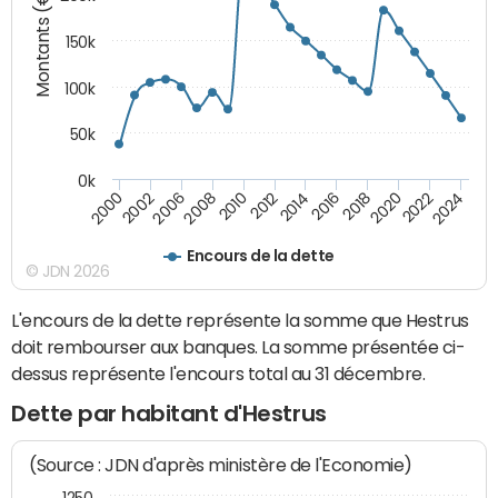
Montants (€)
150k
100k
50k
0k
2008
2022
2002
2018
2014
2010
2024
2006
2020
2000
2016
2012
Encours de la dette
© JDN 2026
L'encours de la dette représente la somme que Hestrus
doit rembourser aux banques. La somme présentée ci-
dessus représente l'encours total au 31 décembre.
Dette par habitant d'Hestrus
(Source : JDN d'après ministère de l'Economie)
1250