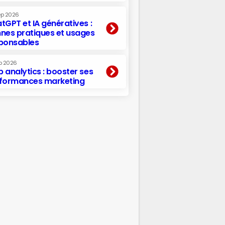
ep 2026
tGPT et IA génératives :
nes pratiques et usages
ponsables
p 2026
 analytics : booster ses
formances marketing