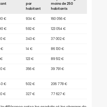
tant
par
moins de 250
habitant
habitants
80 €
934 €
160 056 €
90 €
592 €
123 054 €
90 €
343 €
37 002 €
 €
14 €
86 130 €
 €
123 €
89 512 €
30 €
356 €
39 791 €
40 €
502 €
206 778 €
20 €
327 €
77 627 €
a différence entre les produits et les charges de