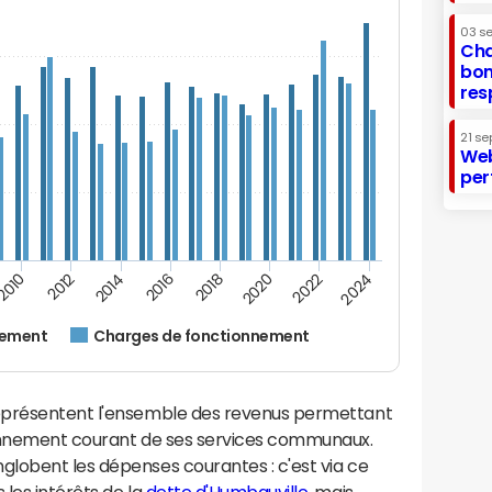
03 s
Cha
bon
res
21 se
Web
per
2016
2014
2012
2010
2024
2022
2020
2018
nement
Charges de fonctionnement
eprésentent l'ensemble des revenus permettant
ionnement courant de ses services communaux.
lobent les dépenses courantes : c'est via ce