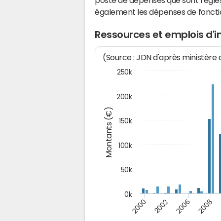
poste de dépenses que sont réglés 
également les dépenses de fonct
Ressources et emplois d'
(Source : JDN d'après ministère
250k
200k
Montants (€)
150k
100k
50k
0k
2008
2006
2002
2000