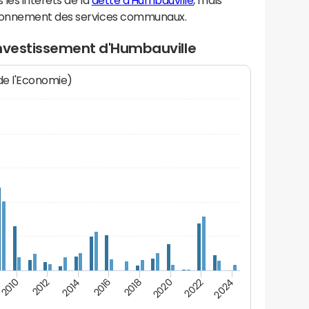
les intérêts de la
dette d'Humbauville
, mais
ionnement des services communaux.
investissement d'Humbauville
 de l'Economie)
2024
2022
2020
2018
2016
2014
2012
2010