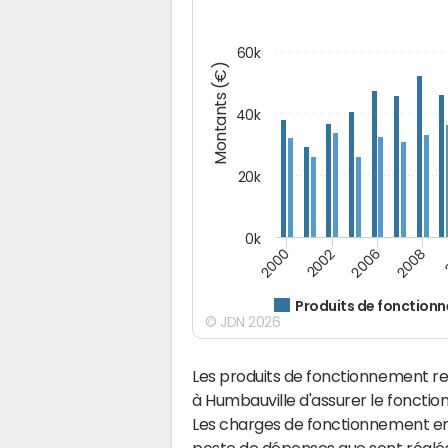
60k
Montants (€)
40k
20k
0k
2008
2006
2002
2000
Produits de fonction
© JDN 2026
Les produits de fonctionnement r
à Humbauville d'assurer le fonct
Les charges de fonctionnement eng