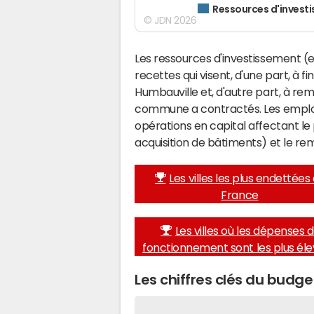
Ressources d'invest
© JDN 2026
Les ressources d'investissement (e
recettes qui visent, d'une part, à f
Humbauville et, d'autre part, à re
commune a contractés. Les emplo
opérations en capital affectant l
acquisition de bâtiments) et le 
Les villes les plus endettées
France
Les villes où les dépenses 
fonctionnement sont les plus él
Les chiffres clés du budg