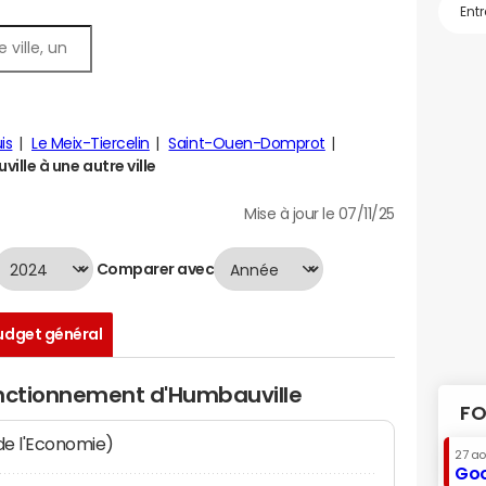
is
Le Meix-Tiercelin
Saint-Ouen-Domprot
lle à une autre ville
Mise à jour le 07/11/25
Comparer avec
udget général
onctionnement d'Humbauville
FO
 de l'Economie)
27 a
Goo