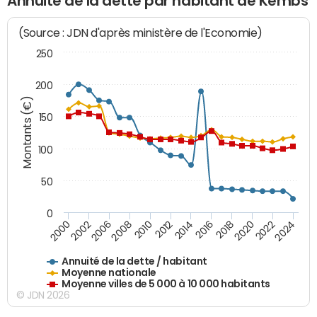
Annuité de la dette par habitant de Kembs
(Source : JDN d'après ministère de l'Economie)
250
200
Montants (€)
150
100
50
0
2014
2008
2000
2024
2018
2012
2006
2022
2016
2010
2002
2020
Annuité de la dette / habitant
Moyenne nationale
Moyenne villes de 5 000 à 10 000 habitants
© JDN 2026