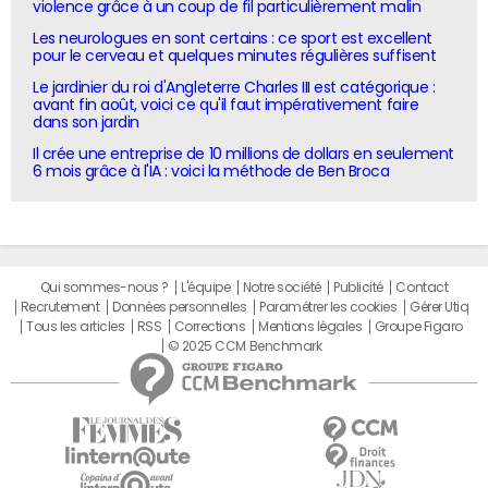
violence grâce à un coup de fil particulièrement malin
Les neurologues en sont certains : ce sport est excellent
pour le cerveau et quelques minutes régulières suffisent
Le jardinier du roi d'Angleterre Charles III est catégorique :
avant fin août, voici ce qu'il faut impérativement faire
dans son jardin
Il crée une entreprise de 10 millions de dollars en seulement
6 mois grâce à l'IA : voici la méthode de Ben Broca
Qui sommes-nous ?
L'équipe
Notre société
Publicité
Contact
Recrutement
Données personnelles
Paramétrer les cookies
Gérer Utiq
Tous les articles
RSS
Corrections
Mentions légales
Groupe Figaro
© 2025 CCM Benchmark