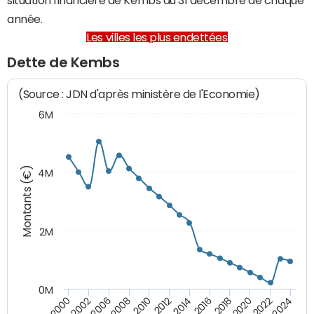
année.
Les villes les plus endettées
Dette de Kembs
(Source : JDN d'après ministère de l'Economie)
6M
Montants (€)
4M
2M
0M
2010
2012
2014
2016
2018
2020
2022
2024
2000
2002
2006
2008