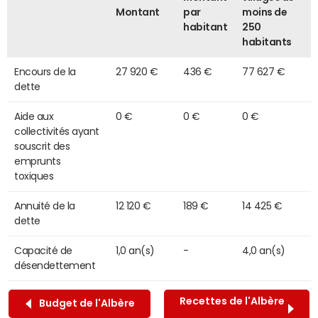
Montant
par
moins de
habitant
250
habitants
Encours de la
27 920 €
436 €
77 627 €
dette
Aide aux
0 €
0 €
0 €
collectivités ayant
souscrit des
emprunts
toxiques
Annuité de la
12 120 €
189 €
14 425 €
dette
Capacité de
1,0 an(s)
-
4,0 an(s)
désendettement
Recettes de l'Albère
Budget de l'Albère