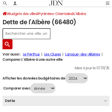
Budgets des villes
Pyrénées-Orientales
L'Albère
Dette de l'Albère (66480)
Dette au 31/12/2024
Voir aussi :
Le Perthus
Les Cluses
Laroque-des-Albères
Comparer L'Albère à une autre ville
Mise à jour le 07/11/25
Afficher les données budgétaires de
Comparer avec
Dette