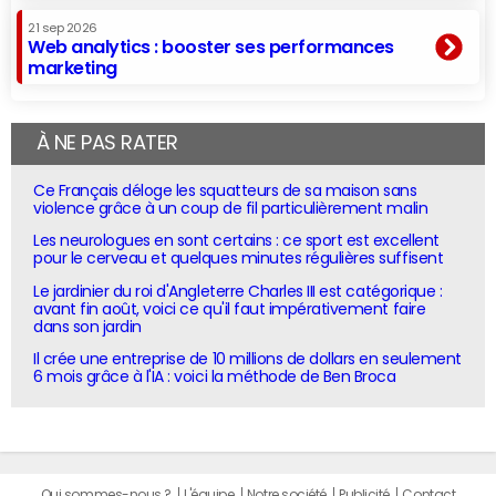
21 sep 2026
Web analytics : booster ses performances
marketing
À NE PAS RATER
Ce Français déloge les squatteurs de sa maison sans
violence grâce à un coup de fil particulièrement malin
Les neurologues en sont certains : ce sport est excellent
pour le cerveau et quelques minutes régulières suffisent
Le jardinier du roi d'Angleterre Charles III est catégorique :
avant fin août, voici ce qu'il faut impérativement faire
dans son jardin
Il crée une entreprise de 10 millions de dollars en seulement
6 mois grâce à l'IA : voici la méthode de Ben Broca
Qui sommes-nous ?
L'équipe
Notre société
Publicité
Contact