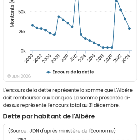
Montants (€)
50k
25k
0k
2024
2002
2010
2016
2022
2000
2008
2014
2020
2006
2012
2018
Encours de la dette
© JDN 2026
L'encours de la dette représente la somme que L'Albère
doit rembourser aux banques. La somme présentée ci-
dessus représente l'encours total au 31 décembre.
Dette par habitant de l'Albère
(Source : JDN d'après ministère de l'Economie)
1250