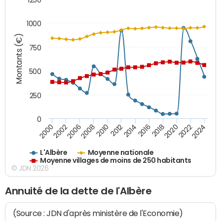
1000
Montants (€)
750
500
250
0
2018
2002
2022
2008
2012
2016
2000
2020
2006
2024
2010
2014
L'Albère
Moyenne nationale
Moyenne villages de moins de 250 habitants
© JDN 2026
Annuité de la dette de l'Albère
(Source : JDN d'après ministère de l'Economie)