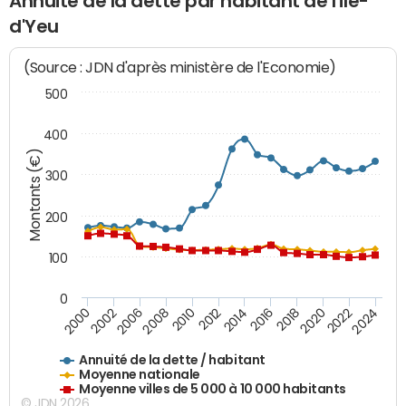
Annuité de la dette par habitant de l'Île-
d'Yeu
(Source : JDN d'après ministère de l'Economie)
500
400
Montants (€)
300
200
100
0
2014
2008
2000
2024
2018
2012
2006
2022
2016
2010
2002
2020
Annuité de la dette / habitant
Moyenne nationale
Moyenne villes de 5 000 à 10 000 habitants
© JDN 2026