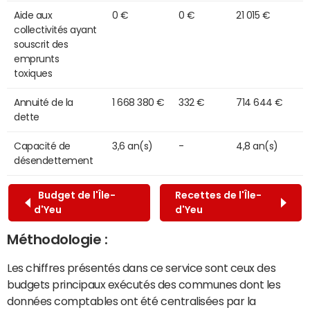
Aide aux
0 €
0 €
21 015 €
collectivités ayant
souscrit des
emprunts
toxiques
Annuité de la
1 668 380 €
332 €
714 644 €
dette
Capacité de
3,6 an(s)
-
4,8 an(s)
désendettement
Budget de l'Île-
Recettes de l'Île-
d'Yeu
d'Yeu
Méthodologie :
Les chiffres présentés dans ce service sont ceux des
budgets principaux exécutés des communes dont les
données comptables ont été centralisées par la