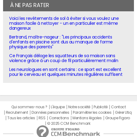
À NE PAS RATER
Voici les revêtements de sol à éviter si vous voulez une
maison facile à nettoyer - un en particulier est même
dangereux
Bertrand, maître-nageur : "Les principaux accidents
d'enfants en piscine sont dus au manque de forme
physique des parents"
Ce Français déloge les squatteurs de sa maison sans
violence grâce à un coup de fil particulièrement malin
Les neurologues en sont certains : ce sport est excellent
pour le cerveau et quelques minutes régulières suffisent
Qui sommes-nous ?
L'équipe
Notre société
Publicité
Contact
Recrutement
Données personnelles
Paramétrer les cookies
Gérer Utiq
Tous les articles
RSS
Corrections
Mentions légales
Groupe Figaro
© 2025 CCM Benchmark