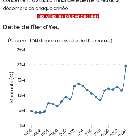
décembre de chaque année.
Les villes les plus endettées
Dette de l'Île-d'Yeu
(Source : JDN d'après ministère de l'Economie)
25M
20M
Montants (€)
15M
10M
5M
0M
2024
2002
2010
2016
2022
2000
2008
2014
2020
2006
2012
2018