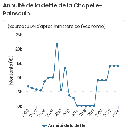
Annuité de la dette de la Chapelle-
Rainsouin
(Source : JDN d'après ministère de l'Economie)
25k
20k
Montants (€)
15k
10k
5k
0k
2020
2024
2000
2006
2010
2014
2018
2022
2002
2008
2012
2016
Annuité de la dette