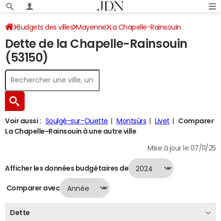
Budgets des villes
Mayenne
La Chapelle-Rainsouin
Dette de la Chapelle-Rainsouin
Dette au 31/12/2024
(53150)
Voir aussi :
Soulgé-sur-Ouette
Montsûrs
Livet
Comparer
La Chapelle-Rainsouin à une autre ville
Mise à jour le 07/11/25
Afficher les données budgétaires de
Comparer avec
Dette