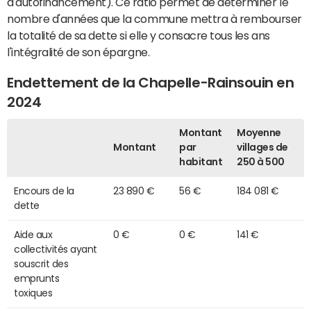
d'autofinancement). Ce ratio permet de déterminer le
nombre d'années que la commune mettra à rembourser
la totalité de sa dette si elle y consacre tous les ans
l'intégralité de son épargne.
Endettement de la Chapelle-Rainsouin en
2024
Montant
Moyenne
Montant
par
villages de
habitant
250 à 500
Encours de la
23 890 €
56 €
184 081 €
dette
Aide aux
0 €
0 €
141 €
collectivités ayant
souscrit des
emprunts
toxiques