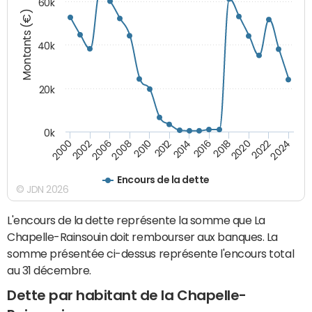
60k
Montants (€)
40k
20k
0k
2020
2010
2016
2006
2022
2012
2000
2018
2008
2024
2014
2002
Encours de la dette
© JDN 2026
L'encours de la dette représente la somme que La
Chapelle-Rainsouin doit rembourser aux banques. La
somme présentée ci-dessus représente l'encours total
au 31 décembre.
Dette par habitant de la Chapelle-