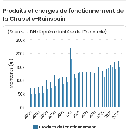
Produits et charges de fonctionnement de
la Chapelle-Rainsouin
(Source : JDN d'après ministère de l'Economie)
250k
200k
Montants (€)
150k
100k
50k
0k
2008
2022
2002
2018
2014
2010
2024
2006
2020
2000
2016
2012
Produits de fonctionnement