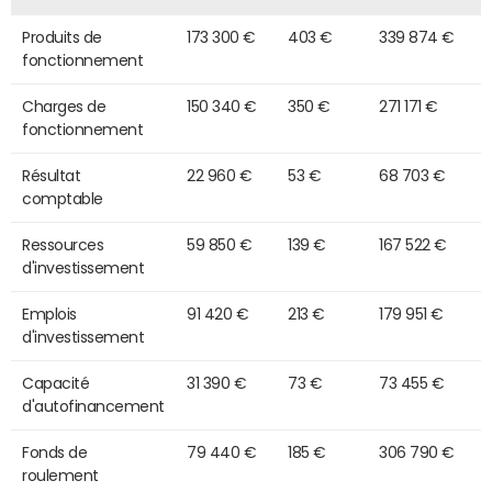
Produits de
173 300 €
403 €
339 874 €
fonctionnement
Charges de
150 340 €
350 €
271 171 €
fonctionnement
Résultat
22 960 €
53 €
68 703 €
comptable
Ressources
59 850 €
139 €
167 522 €
d'investissement
Emplois
91 420 €
213 €
179 951 €
d'investissement
Capacité
31 390 €
73 €
73 455 €
d'autofinancement
Fonds de
79 440 €
185 €
306 790 €
roulement