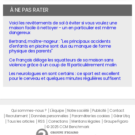
À NE PAS RATER
Voici les revêtements de sol à éviter si vous voulez une
maison facile à nettoyer - un en particulier est même
dangereux
Bertrand, maître-nageur : "Les principaux accidents
d'enfants en piscine sont dus au manque de forme
physique des parents"
Ce Français déloge les squatteurs de sa maison sans
violence grâce à un coup de fil particulièrement malin
Les neurologues en sont certains : ce sport est excellent
pour le cerveau et quelques minutes régulières suffisent
Qui sommes-nous ?
L'équipe
Notre société
Publicité
Contact
Recrutement
Données personnelles
Paramétrer les cookies
Gérer Utiq
Tous les articles
RSS
Corrections
Mentions légales
Groupe Figaro
© 2025 CCM Benchmark