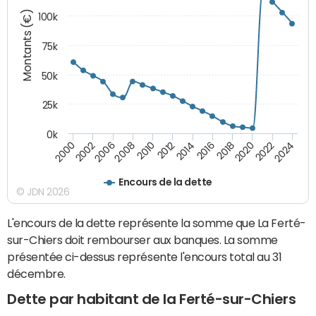
Montants (€)
100k
75k
50k
25k
0k
2024
2002
2010
2016
2022
2000
2008
2014
2020
2006
2012
2018
Encours de la dette
© JDN 2026
L'encours de la dette représente la somme que La Ferté-
sur-Chiers doit rembourser aux banques. La somme
présentée ci-dessus représente l'encours total au 31
décembre.
Dette par habitant de la Ferté-sur-Chiers