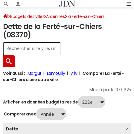
Budgets des villes
Ardennes
La Ferté-sur-Chiers
Dette de la Ferté-sur-Chiers
Dette au 31/12/2024
(08370)
Voir aussi :
Margut
Lamouilly
Villy
Comparer La Ferté-
sur-Chiers à une autre ville
Mise à jour le 07/11/25
Afficher les données budgétaires de
Comparer avec
Dette