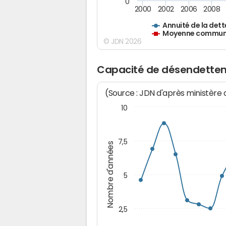
0
2000
2002
2006
2008
Annuité de la dett
Moyenne communes
© JDN 2026
Capacité de désendettem
(Source : JDN d'après ministère
10
7,5
Nombre d'années
5
2,5