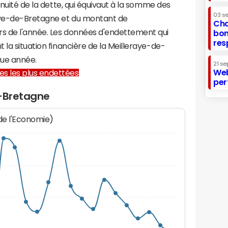
nnuité de la dette, qui équivaut à la somme des
03 s
raye-de-Bretagne et du montant de
Cha
s de l'année. Les données d'endettement qui
bon
res
 la situation financière de la Meilleraye-de-
ue année.
21 se
Web
lles les plus endettées
per
e-Bretagne
 de l'Economie)