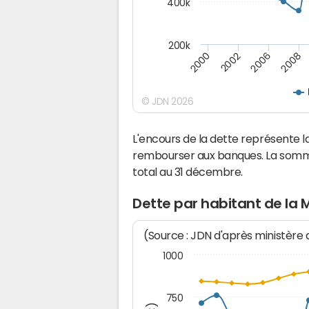
400k
200k
2008
2002
2006
2000
© JDN 2026
L'encours de la dette représente 
rembourser aux banques. La somm
total au 31 décembre.
Dette par habitant de la
(Source : JDN d'après ministère
1000
750