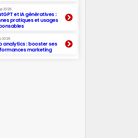
ep 2026
tGPT et IA génératives :
nes pratiques et usages
ponsables
p 2026
 analytics : booster ses
formances marketing