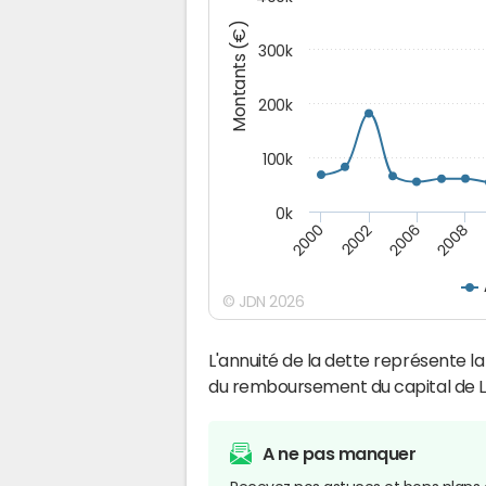
Montants (€)
300k
200k
100k
0k
2000
2008
2006
2002
© JDN 2026
L'annuité de la dette représente 
du remboursement du capital de L
A ne pas manquer