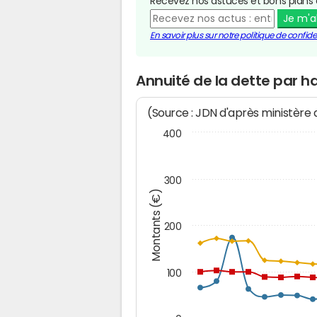
Recevez nos astuces et bons plans 
Je m'
En savoir plus sur notre politique de confiden
Annuité de la dette par h
(Source : JDN d'après ministère
400
300
Montants (€)
200
100