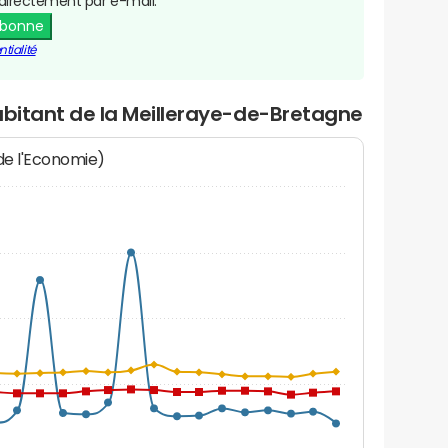
directement par e-mail.
abonne
tialité
abitant de la Meilleraye-de-Bretagne
 de l'Economie)