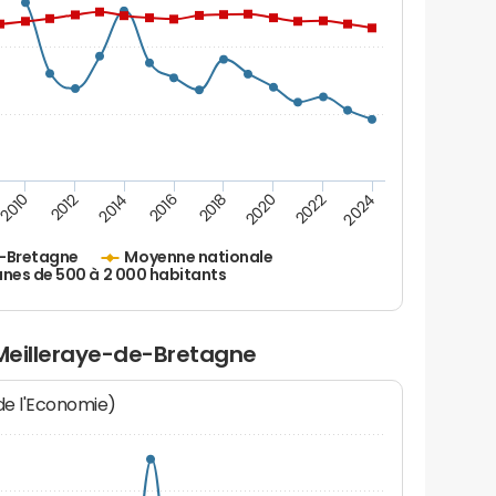
2010
2012
2014
2016
2018
2020
2022
2024
e-Bretagne
Moyenne nationale
es de 500 à 2 000 habitants
 Meilleraye-de-Bretagne
 de l'Economie)