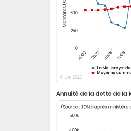
Montants (€)
500
250
0
2000
2002
2006
2008
La Meilleraye-d
Moyenne commun
© JDN 2026
Annuité de la dette de la
(Source : JDN d'après ministère
500k
400k