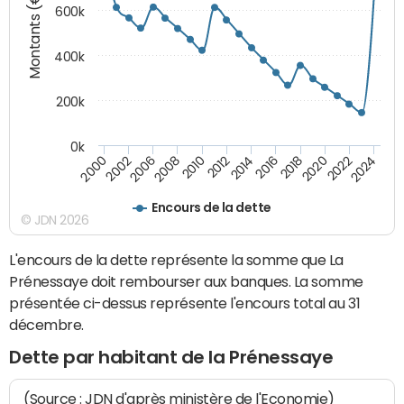
Montants (€)
600k
400k
200k
0k
2016
2014
2012
2010
2008
2006
2002
2000
2024
2022
2020
2018
Encours de la dette
© JDN 2026
L'encours de la dette représente la somme que La
Prénessaye doit rembourser aux banques. La somme
présentée ci-dessus représente l'encours total au 31
décembre.
Dette par habitant de la Prénessaye
(Source : JDN d'après ministère de l'Economie)