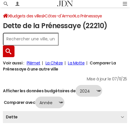
Budgets des villes
Côtes-d'Armor
La Prénessaye
Dette de la Prénessaye (22210)
Dette au 31/12/2024
Voir aussi :
Plémet
La Chèze
La Motte
Comparer La
Prénessaye à une autre ville
Mise à jour le 07/11/25
Afficher les données budgétaires de
Comparer avec
Dette