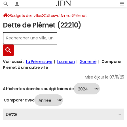
Budgets des villes
Côtes-d'Armor
Plémet
Dette de Plémet (22210)
Dette au 31/12/2024
Voir aussi :
La Prénessaye
Laurenan
Gomené
Comparer
Plémet à une autre ville
Mise à jour le 07/11/25
Afficher les données budgétaires de
Comparer avec
Dette