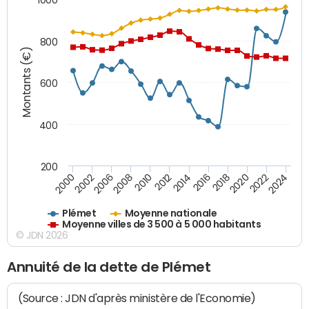
800
Montants (€)
600
400
200
2018
2002
2022
2008
2012
2016
2000
2020
2006
2024
2010
2014
Plémet
Moyenne nationale
Moyenne villes de 3 500 à 5 000 habitants
© JDN 2026
Annuité de la dette de Plémet
(Source : JDN d'après ministère de l'Economie)