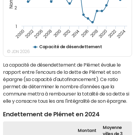
2
1
2020
2010
2016
2006
2022
2012
2000
2018
2008
2024
2014
2002
Capacité de désendettement
© JDN 2026
La capacité de désendettement de Plémet évalue le
rapport entre l'encours de la dette de Plémet et son
épargne (sa capacité d'autofinancement). Ce ratio
permet de déterminer le nombre d'années que la
commune mettra à rembourser la totalité de sa dette si
elle y consacre tous les ans l'intégralité de son épargne.
Endettement de Plémet en 2024
Moyenne
Montant
villes de 3