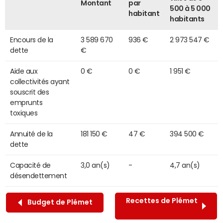
Montant
par
500 à 5 000
habitant
habitants
Encours de la
3 589 670
936 €
2 973 547 €
dette
€
Aide aux
0 €
0 €
1 951 €
collectivités ayant
souscrit des
emprunts
toxiques
Annuité de la
181 150 €
47 €
394 500 €
dette
Capacité de
3,0 an(s)
-
4,7 an(s)
désendettement
Recettes de Plémet
Budget de Plémet