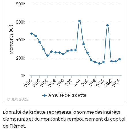
800k
600k
Montants (€)
400k
200k
0k
2000
2022
2016
2010
2002
2024
2018
2012
2006
2020
2014
2008
Annuité de la dette
© JDN 2026
L'annuité de la dette représente la somme des intérêts
d'emprunts et du montant du remboursement du capital
de Plémet.