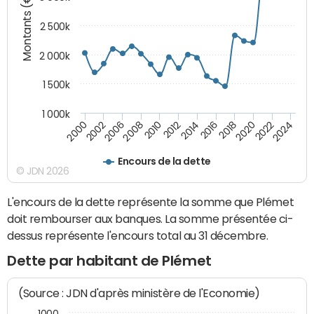
Montants (€)
2 500k
2 000k
1 500k
1 000k
2020
2024
2000
2006
2010
2014
2018
2022
2002
2008
2012
2016
Encours de la dette
© JDN 2026
L'encours de la dette représente la somme que Plémet
doit rembourser aux banques. La somme présentée ci-
dessus représente l'encours total au 31 décembre.
Dette par habitant de Plémet
(Source : JDN d'après ministère de l'Economie)
1000