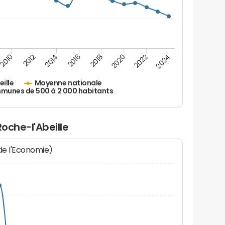
2010
2012
2014
2016
2018
2020
2022
2024
eille
Moyenne nationale
unes de 500 à 2 000 habitants
Roche-l'Abeille
 de l'Economie)