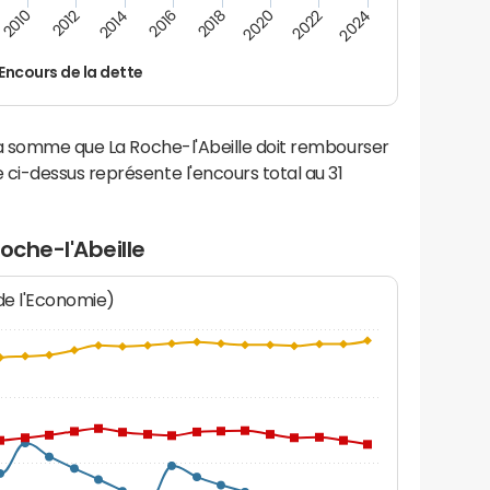
2014
2024
2012
2022
2010
2020
2018
2016
Encours de la dette
la somme que La Roche-l'Abeille doit rembourser
i-dessus représente l'encours total au 31
oche-l'Abeille
 de l'Economie)