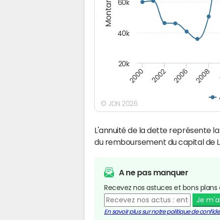
Montants (€)
60k
40k
20k
2008
2000
2002
2006
© JDN 2026
L'annuité de la dette représente 
du remboursement du capital de La
A ne pas manquer
Recevez nos astuces et bons plans 
Je m'
En savoir plus sur notre politique de confiden