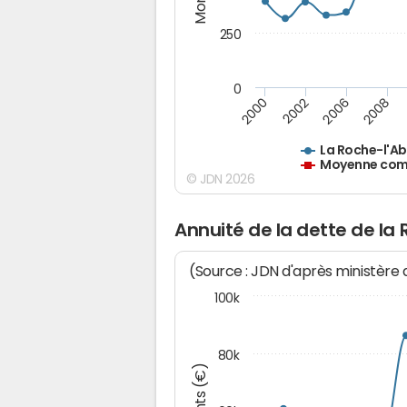
250
0
2000
2002
2006
2008
La Roche-l'Ab
Moyenne comm
© JDN 2026
Annuité de la dette de la 
(Source : JDN d'après ministère
100k
80k