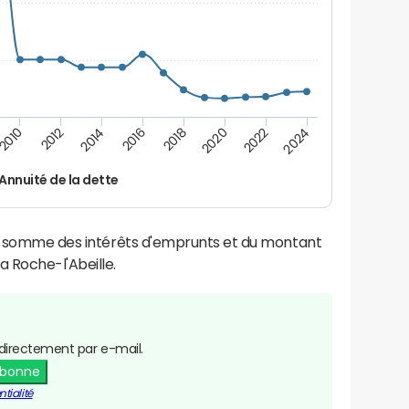
2016
2018
2010
2020
2012
2022
2014
2024
Annuité de la dette
la somme des intérêts d'emprunts et du montant
 Roche-l'Abeille.
directement par e-mail.
abonne
tialité