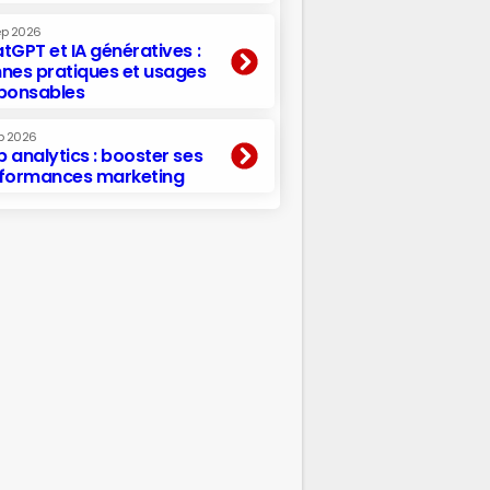
ep 2026
tGPT et IA génératives :
nes pratiques et usages
ponsables
p 2026
 analytics : booster ses
formances marketing