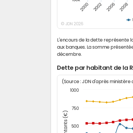
2000
2008
2006
2002
© JDN 2026
L'encours de la dette représente 
aux banques. La somme présentée c
décembre.
Dette par habitant de la R
(Source : JDN d'après ministère
1000
750
Montants (€)
500