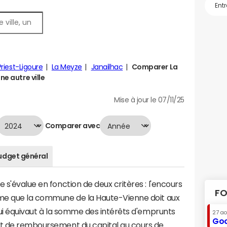
Priest-Ligoure
La Meyze
Janailhac
Comparer La
ne autre ville
Mise à jour le 07/11/25
Comparer avec
udget général
 s'évalue en fonction de deux critères : l'encours
FO
mme que la commune de la Haute-Vienne doit aux
 qui équivaut à la somme des intérêts d'emprunts
27 a
Goo
nt de remboursement du capital au cours de