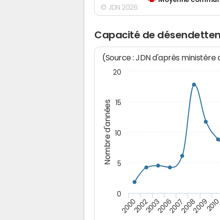
Moyenne communes
© JDN 2026
Capacité de désendetteme
(Source : JDN d'après ministère
20
15
Nombre d'années
10
5
0
201
2008
2006
2002
2009
2007
2003
2000