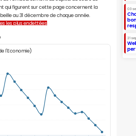
t qui figurent sur cette page concernent la
03 s
Cha
'Abeille au 31 décembre de chaque année.
bon
lles les plus endettées
res
e
21 se
Web
per
 de l'Economie)