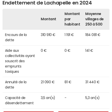
Endettement de Lachapelle en 2024
Montant
Moyenne
Montant
par
villages de
habitant
250 à 500
Encours de la
310 910 €
1 191 €
184 081 €
dette
Aide aux
0 €
0 €
141 €
collectivités ayant
souscrit des
emprunts
toxiques
Annuité de la
21 090 €
81 €
31 440 €
dette
Capacité de
3,5 an(s)
-
5,3 an(s)
désendettement