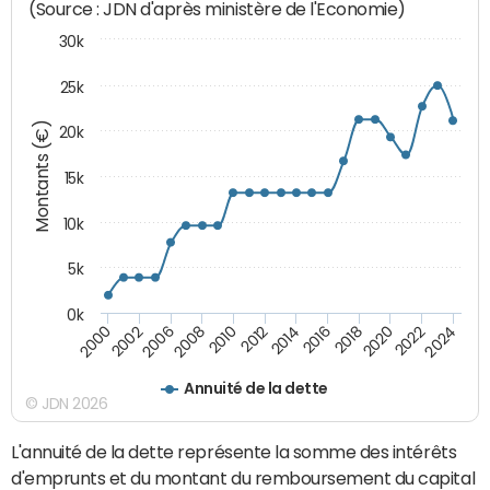
(Source : JDN d'après ministère de l'Economie)
30k
25k
Montants (€)
20k
15k
10k
5k
0k
2020
2024
2000
2006
2010
2014
2018
2022
2002
2008
2012
2016
Annuité de la dette
© JDN 2026
L'annuité de la dette représente la somme des intérêts
d'emprunts et du montant du remboursement du capital