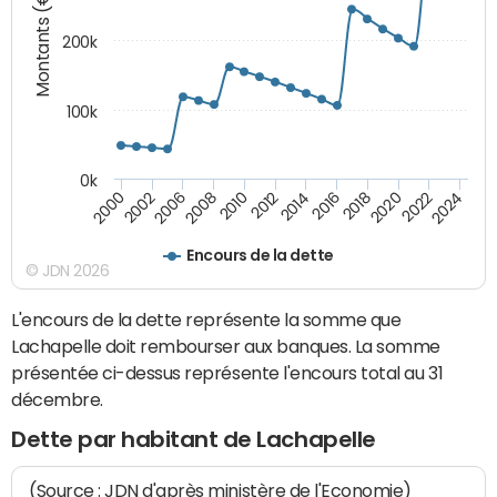
Montants (€)
200k
100k
0k
2000
2022
2016
2010
2002
2024
2018
2012
2006
2020
2014
2008
Encours de la dette
© JDN 2026
L'encours de la dette représente la somme que
Lachapelle doit rembourser aux banques. La somme
présentée ci-dessus représente l'encours total au 31
décembre.
Dette par habitant de Lachapelle
(Source : JDN d'après ministère de l'Economie)