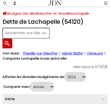
Budgets des villes
Meurthe-et-Moselle
Lachapelle
Dette de Lachapelle (54120)
Dette au 31/12/2024
Voir aussi :
Thiaville-sur-Meurthe
Sainte-Barbe
Deneuvre
Comparer Lachapelle à une autre ville
Mise à jour le 07/11/25
Afficher les données budgétaires de
Comparer avec
Dette