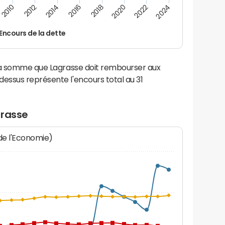
2014
2024
2012
2022
2010
2020
2018
2016
Encours de la dette
 la somme que Lagrasse doit rembourser aux
ssus représente l'encours total au 31
grasse
 de l'Economie)