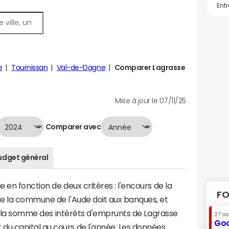
e
Tournissan
Val-de-Dagne
Comparer Lagrasse
Mise à jour le 07/11/25
Comparer avec
udget général
en fonction de deux critères : l'encours de la
FO
e la commune de l'Aude doit aux banques, et
t à la somme des intérêts d'emprunts de Lagrasse
27 a
Goo
u capital au cours de l'année. Les données