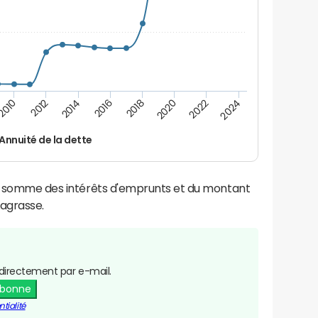
2016
2014
2012
2010
2024
2022
2020
2018
Annuité de la dette
la somme des intérêts d'emprunts et du montant
agrasse.
directement par e-mail.
abonne
tialité