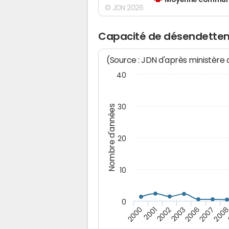
Moyenne communes
© JDN 2026
Capacité de désendette
(Source : JDN d'après ministère
40
30
Nombre d'années
20
10
0
2002
2007
2001
2006
2000
2003
200