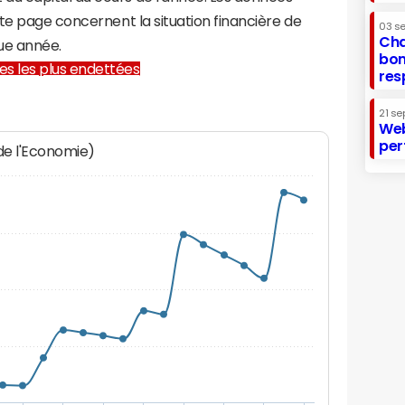
te page concernent la situation financière de
03 s
Cha
ue année.
bon
lles les plus endettées
res
21 se
Web
per
 de l'Economie)