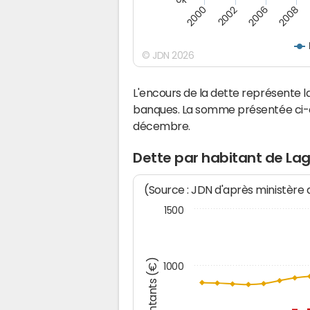
2000
2008
2006
2002
© JDN 2026
L'encours de la dette représente
banques. La somme présentée ci-de
décembre.
Dette par habitant de La
(Source : JDN d'après ministère
1500
Montants (€)
1000