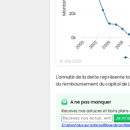
Montants (€)
20k
0k
2008
2006
2002
2000
© JDN 2026
L'annuité de la dette représente 
du remboursement du capital de L
A ne pas manquer
Recevez nos astuces et bons plans 
Je m'
En savoir plus sur notre politique de confiden