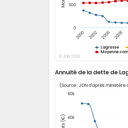
500
0
2000
2002
2006
2008
Lagrasse
Moyenne comm
© JDN 2026
Annuité de la dette de La
(Source : JDN d'après ministère
60k
40k