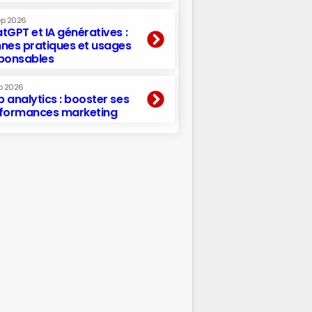
ep 2026
tGPT et IA génératives :
nes pratiques et usages
ponsables
p 2026
 analytics : booster ses
formances marketing