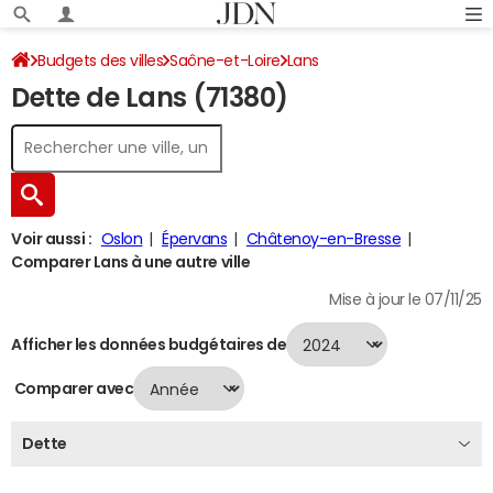
Budgets des villes
Saône-et-Loire
Lans
Dette de Lans (71380)
Dette au 31/12/2024
Voir aussi :
Oslon
Épervans
Châtenoy-en-Bresse
Comparer Lans à une autre ville
Mise à jour le 07/11/25
Afficher les données budgétaires de
Comparer avec
Dette