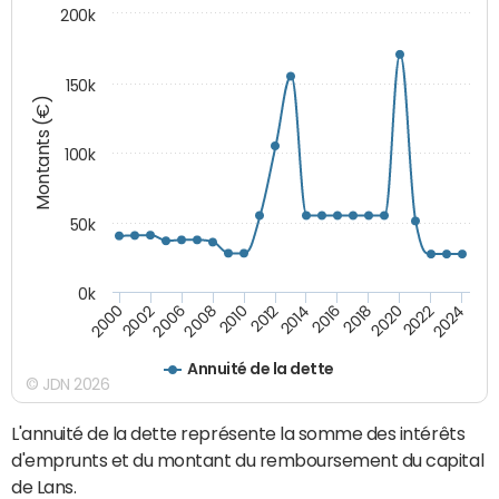
200k
150k
Montants (€)
100k
50k
0k
2008
2022
2002
2018
2014
2010
2024
2006
2020
2000
2016
2012
Annuité de la dette
© JDN 2026
L'annuité de la dette représente la somme des intérêts
d'emprunts et du montant du remboursement du capital
de Lans.