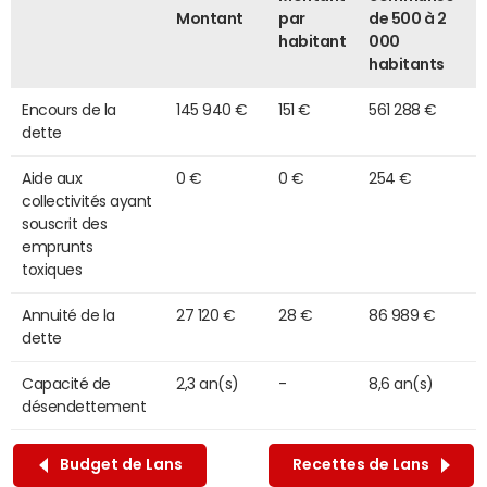
Montant
par
de 500 à 2
habitant
000
habitants
Encours de la
145 940 €
151 €
561 288 €
dette
Aide aux
0 €
0 €
254 €
collectivités ayant
souscrit des
emprunts
toxiques
Annuité de la
27 120 €
28 €
86 989 €
dette
Capacité de
2,3 an(s)
-
8,6 an(s)
désendettement
Budget de Lans
Recettes de Lans