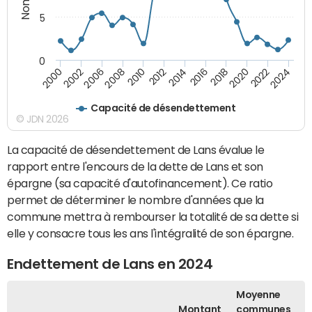
5
0
2000
2022
2016
2010
2002
2024
2018
2012
2006
2020
2014
2008
Capacité de désendettement
© JDN 2026
La capacité de désendettement de Lans évalue le
rapport entre l'encours de la dette de Lans et son
épargne (sa capacité d'autofinancement). Ce ratio
permet de déterminer le nombre d'années que la
commune mettra à rembourser la totalité de sa dette si
elle y consacre tous les ans l'intégralité de son épargne.
Endettement de Lans en 2024
Moyenne
Montant
communes