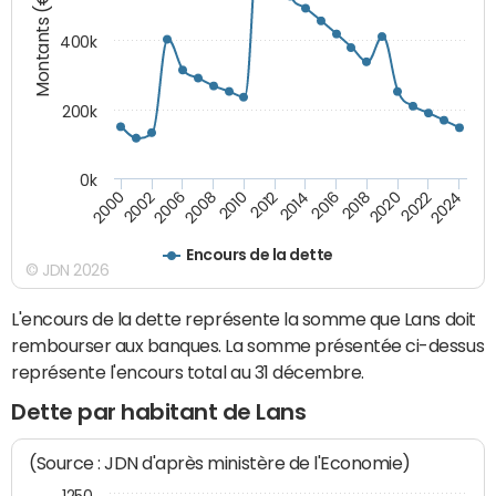
Montants (€)
400k
200k
0k
2000
2022
2016
2010
2002
2024
2018
2012
2006
2020
2014
2008
Encours de la dette
© JDN 2026
L'encours de la dette représente la somme que Lans doit
rembourser aux banques. La somme présentée ci-dessus
représente l'encours total au 31 décembre.
Dette par habitant de Lans
(Source : JDN d'après ministère de l'Economie)
1250