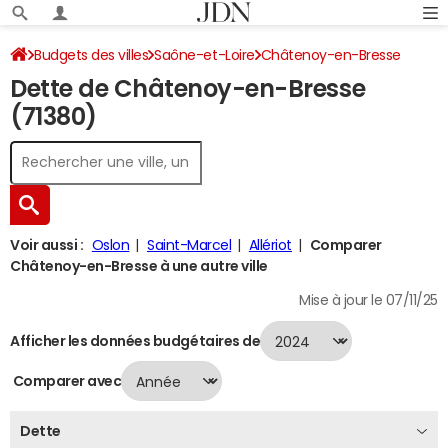
Budgets des villes
Saône-et-Loire
Châtenoy-en-Bresse
Dette de Châtenoy-en-Bresse
Dette au 31/12/2024
(71380)
Voir aussi :
Oslon
Saint-Marcel
Allériot
Comparer
Châtenoy-en-Bresse à une autre ville
Mise à jour le 07/11/25
Afficher les données budgétaires de
Comparer avec
Dette