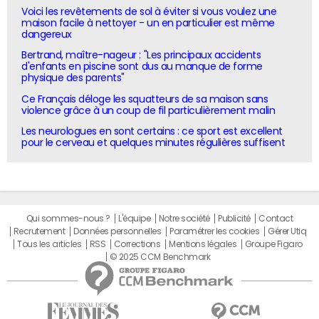
Voici les revêtements de sol à éviter si vous voulez une
maison facile à nettoyer - un en particulier est même
dangereux
Bertrand, maître-nageur : "Les principaux accidents
d'enfants en piscine sont dus au manque de forme
physique des parents"
Ce Français déloge les squatteurs de sa maison sans
violence grâce à un coup de fil particulièrement malin
Les neurologues en sont certains : ce sport est excellent
pour le cerveau et quelques minutes régulières suffisent
Qui sommes-nous ?
L'équipe
Notre société
Publicité
Contact
Recrutement
Données personnelles
Paramétrer les cookies
Gérer Utiq
Tous les articles
RSS
Corrections
Mentions légales
Groupe Figaro
© 2025 CCM Benchmark