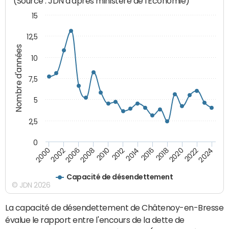
(Source : JDN d'après ministère de l'Economie)
15
12,5
Nombre d'années
10
7,5
5
2,5
0
2016
2008
2018
2010
2020
2000
2012
2022
2002
2014
2024
2006
Capacité de désendettement
© JDN 2026
La capacité de désendettement de Châtenoy-en-Bresse
évalue le rapport entre l'encours de la dette de