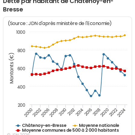
Dette par habitant de Châtenoy-en-
Bresse
(Source : JDN d'après ministère de l'Economie)
1000
800
Montants (€)
600
400
200
2018
2002
2022
2008
2012
2016
2000
2020
2006
2024
2010
2014
Châtenoy-en-Bresse
Moyenne nationale
Moyenne communes de 500 à 2 000 habitants
© JDN 2026