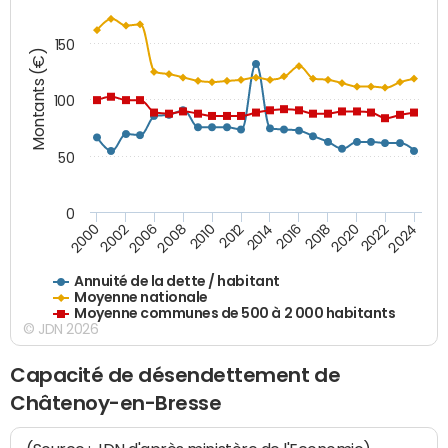
150
Montants (€)
100
50
0
2014
2008
2000
2024
2018
2012
2006
2022
2016
2010
2002
2020
Annuité de la dette / habitant
Moyenne nationale
Moyenne communes de 500 à 2 000 habitants
© JDN 2026
Capacité de désendettement de
Châtenoy-en-Bresse