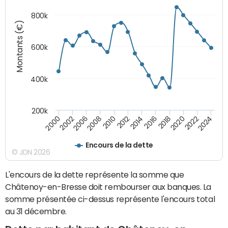
800k
Montants (€)
600k
400k
200k
2016
2014
2012
2010
2008
2006
2002
2000
2024
2022
2020
2018
Encours de la dette
© JDN 2026
L'encours de la dette représente la somme que
Châtenoy-en-Bresse doit rembourser aux banques. La
somme présentée ci-dessus représente l'encours total
au 31 décembre.