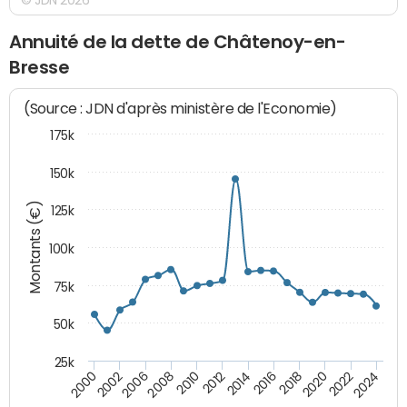
Annuité de la dette de Châtenoy-en-
Bresse
(Source : JDN d'après ministère de l'Economie)
175k
150k
Montants (€)
125k
100k
75k
50k
25k
2024
2002
2010
2016
2022
2000
2008
2014
2020
2006
2012
2018