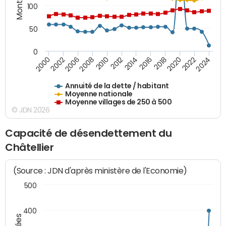
100
50
0
2014
2008
2000
2024
2018
2012
2006
2022
2016
2010
2002
2020
Annuité de la dette / habitant
Moyenne nationale
Moyenne villages de 250 à 500
© JDN 2026
Capacité de désendettement du
Châtellier
(Source : JDN d'après ministère de l'Economie)
500
400