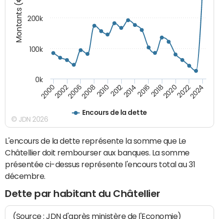
Montants (€)
200k
100k
0k
2000
2022
2016
2010
2002
2024
2018
2012
2006
2020
2014
2008
Encours de la dette
© JDN 2026
L'encours de la dette représente la somme que Le
Châtellier doit rembourser aux banques. La somme
présentée ci-dessus représente l'encours total au 31
décembre.
Dette par habitant du Châtellier
(Source : JDN d'après ministère de l'Economie)