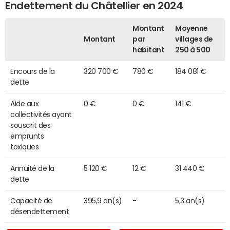
Endettement du Châtellier en 2024
Montant
Moyenne
Montant
par
villages de
habitant
250 à 500
Encours de la
320 700 €
780 €
184 081 €
dette
Aide aux
0 €
0 €
141 €
collectivités ayant
souscrit des
emprunts
toxiques
Annuité de la
5 120 €
12 €
31 440 €
dette
Capacité de
395,9 an(s)
-
5,3 an(s)
désendettement