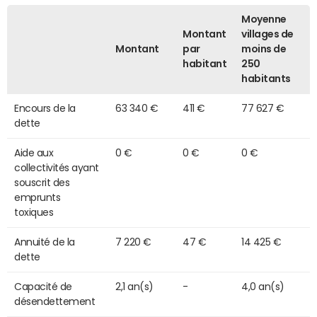
Moyenne
Montant
villages de
Montant
par
moins de
habitant
250
habitants
Encours de la
63 340 €
411 €
77 627 €
dette
Aide aux
0 €
0 €
0 €
collectivités ayant
souscrit des
emprunts
toxiques
Annuité de la
7 220 €
47 €
14 425 €
dette
Capacité de
2,1 an(s)
-
4,0 an(s)
désendettement