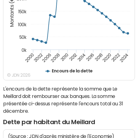
Montants (€)
150k
100k
50k
0k
2008
2022
2002
2018
2014
2010
2024
2006
2020
2000
2016
2012
Encours de la dette
© JDN 2026
L'encours de la dette représente la somme que Le
Meillard doit rembourser aux banques. La somme
présentée ci-dessus représente l'encours total au 31
décembre.
Dette par habitant du Meillard
(Source : JDN d'après ministère de l'Economie)