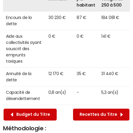
habitant
250 à 500
Encours de la
30 230 €
87 €
184 081 €
dette
Aide aux
0 €
0 €
141 €
collectivités ayant
souscrit des
emprunts
toxiques
Annuité de la
12 170 €
35 €
31 440 €
dette
Capacité de
0,8 an(s)
-
5,3 an(s)
désendettement
Budget du Titre
Recettes du Titre
Méthodologie :