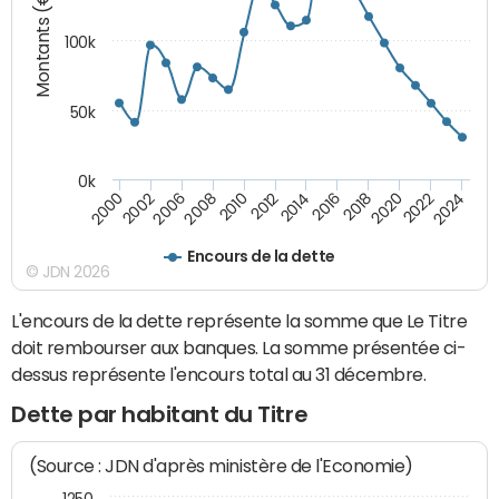
Montants (€)
100k
50k
0k
2008
2022
2002
2018
2014
2010
2024
2006
2020
2000
2016
2012
Encours de la dette
© JDN 2026
L'encours de la dette représente la somme que Le Titre
doit rembourser aux banques. La somme présentée ci-
dessus représente l'encours total au 31 décembre.
Dette par habitant du Titre
(Source : JDN d'après ministère de l'Economie)
1250