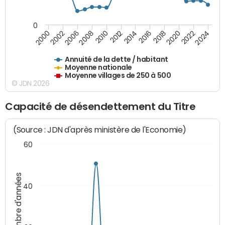
0
2014
2008
2000
2024
2018
2012
2006
2022
2016
2010
2002
2020
Annuité de la dette / habitant
Moyenne nationale
Moyenne villages de 250 à 500
© JDN 2026
Capacité de désendettement du Titre
(Source : JDN d'après ministère de l'Economie)
60
Nombre d'années
40