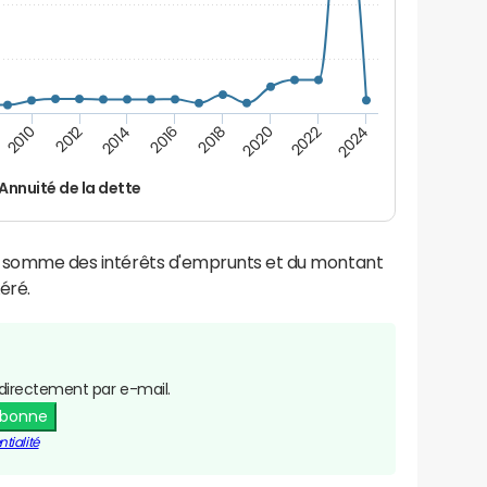
2022
2018
2014
2010
2024
2020
2016
2012
Annuité de la dette
la somme des intérêts d'emprunts et du montant
éré.
directement par e-mail.
abonne
tialité