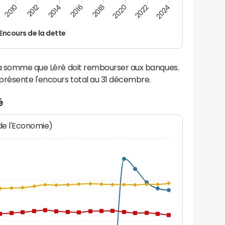
2012
2024
2014
2016
2018
2020
2010
2022
Encours de la dette
la somme que Léré doit rembourser aux banques.
résente l'encours total au 31 décembre.
é
 de l'Economie)