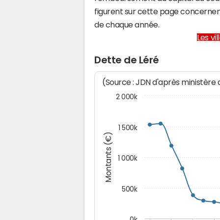
figurent sur cette page concernent
de chaque année.
Les vi
Dette de Léré
(Source : JDN d'après ministère
2 000k
1 500k
Montants (€)
1 000k
500k
0k