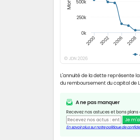
500k
250k
0k
2008
2002
2006
2000
© JDN 2026
L'annuité de la dette représente 
du remboursement du capital de L
A ne pas manquer
Recevez nos astuces et bons plans 
Je m'
En savoir plus sur notre politique de confiden