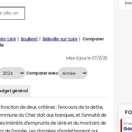
rès-Léré
Boulleret
Belleville-sur-Loire
Comparer
le
Mise à jour le 07/11/25
Comparer avec
udget général
onction de deux critères : l'encours de la dette,
FO
mmune du Cher doit aux banques, et l'annuité de
des intérêts d'emprunts de Léré et du montant de
27 a
Goo
s de l'année. Les données d'endettement qui