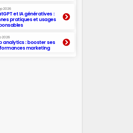
ep 2026
tGPT et IA génératives :
nes pratiques et usages
ponsables
p 2026
 analytics : booster ses
formances marketing