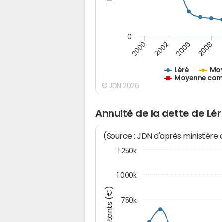
0
2000
2002
2006
2008
Léré
Moy
Moyenne comm
© JDN 2026
Annuité de la dette de Lé
(Source : JDN d'après ministère
1 250k
1 000k
Montants (€)
750k