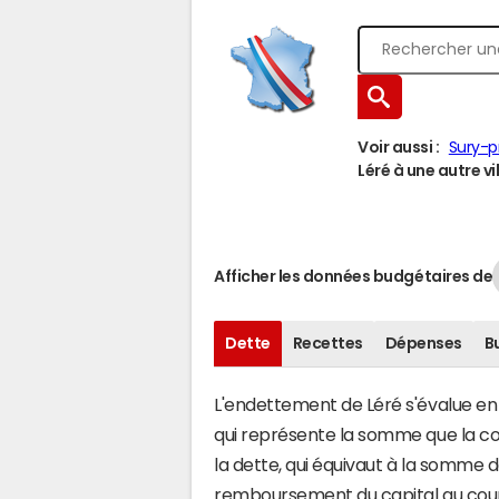
Voir aussi :
Sury-p
Léré à une autre vil
Afficher les données budgétaires de
Dette
Recettes
Dépenses
B
L'endettement de Léré s'évalue en f
qui représente la somme que la co
la dette, qui équivaut à la somme 
remboursement du capital au cour