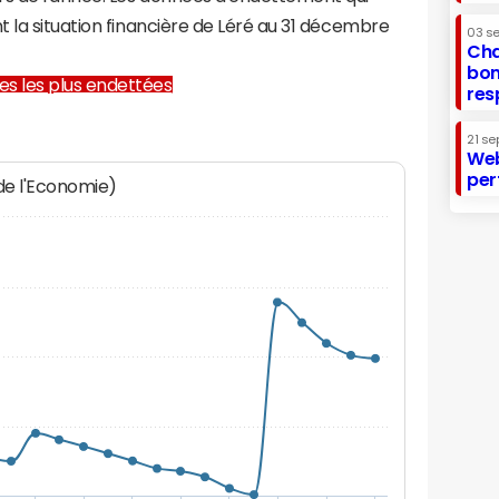
 la situation financière de Léré au 31 décembre
03 s
Cha
bon
lles les plus endettées
res
21 se
Web
per
 de l'Economie)