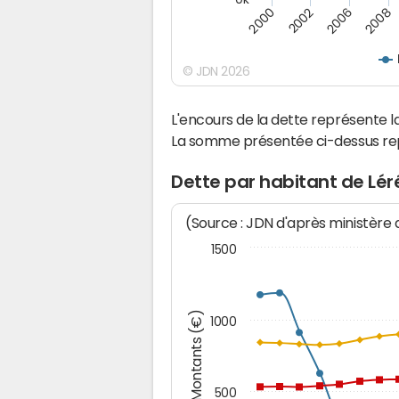
2000
2002
2006
2008
© JDN 2026
L'encours de la dette représente 
La somme présentée ci-dessus rep
Dette par habitant de Lér
(Source : JDN d'après ministère
1500
Montants (€)
1000
500