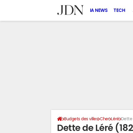
IA NEWS
TECH
Budgets des villes
Cher
Léré
Dette
Dette de Léré (18