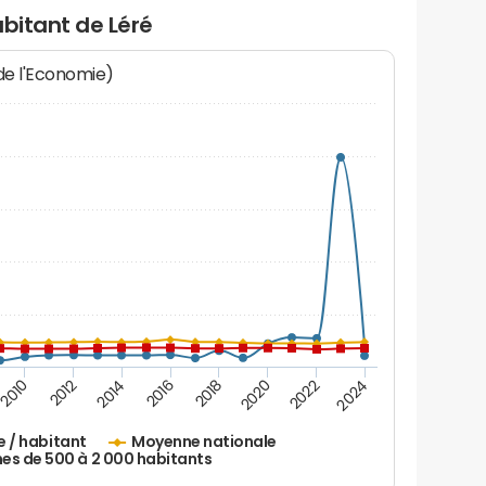
abitant de Léré
 de l'Economie)
2010
2012
2014
2016
2018
2020
2022
2024
e / habitant
Moyenne nationale
 de 500 à 2 000 habitants