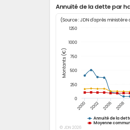
Annuité de la dette par h
(Source : JDN d'après ministère
1250
1000
Montants (€)
750
500
250
0
2000
2002
2006
2008
Annuité de la dett
Moyenne communes
© JDN 2026