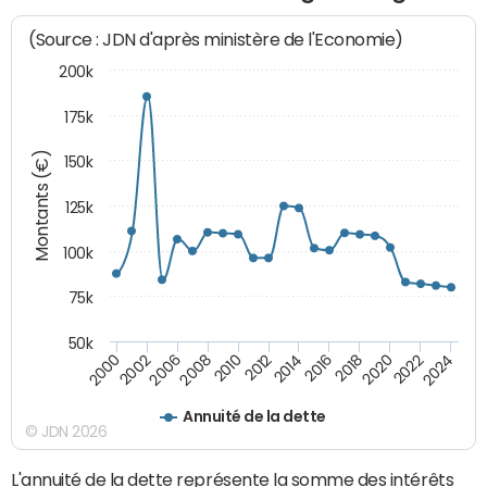
(Source : JDN d'après ministère de l'Economie)
200k
175k
Montants (€)
150k
125k
100k
75k
50k
2008
2022
2002
2018
2014
2010
2024
2006
2020
2000
2016
2012
Annuité de la dette
© JDN 2026
L'annuité de la dette représente la somme des intérêts