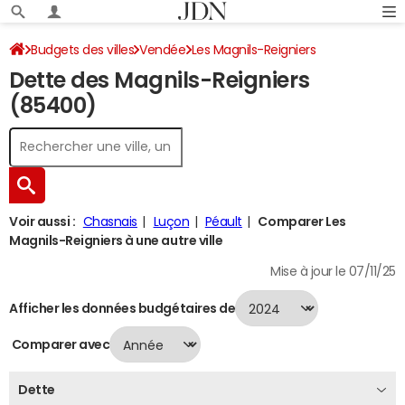
Budgets des villes
Vendée
Les Magnils-Reigniers
Dette des Magnils-Reigniers
Dette au 31/12/2024
(85400)
Voir aussi :
Chasnais
Luçon
Péault
Comparer Les
Magnils-Reigniers à une autre ville
Mise à jour le 07/11/25
Afficher les données budgétaires de
Comparer avec
Dette