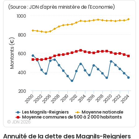
(Source : JDN d'après ministère de l'Economie)
1000
800
Montants (€)
600
400
200
2018
2002
2022
2008
2012
2016
2000
2020
2006
2024
2010
2014
Les Magnils-Reigniers
Moyenne nationale
Moyenne communes de 500 à 2 000 habitants
© JDN 2026
Annuité de la dette des Magnils-Reigniers