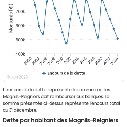
Montants (€)
700k
600k
500k
400k
2000
2022
2016
2010
2002
2024
2018
2012
2006
2020
2014
2008
Encours de la dette
© JDN 2026
L'encours de la dette représente la somme que Les
Magnils-Reigniers doit rembourser aux banques. La
somme présentée ci-dessus représente l'encours total
au 31 décembre.
Dette par habitant des Magnils-Reigniers