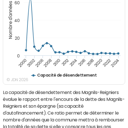
60
Nombre d'années
40
20
0
2000
2002
2006
2008
2010
2012
2014
2016
2018
2020
2022
2024
Capacité de désendettement
© JDN 2026
La capacité de désendettement des Magnils-Reigniers
évalue le rapport entre l'encours de la dette des Magnils-
Reigniers et son épargne (sa capacité
d'autofinancement). Ce ratio permet de déterminer le
nombre d'années que la commune mettra à rembourser
la totalité de sa dette si elle y consacre tous les ans