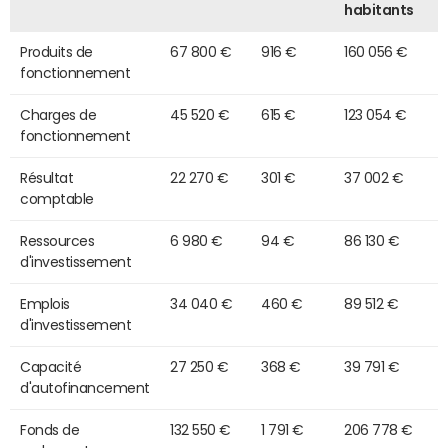
habitants
Produits de
67 800 €
916 €
160 056 €
fonctionnement
Charges de
45 520 €
615 €
123 054 €
fonctionnement
Résultat
22 270 €
301 €
37 002 €
comptable
Ressources
6 980 €
94 €
86 130 €
d'investissement
Emplois
34 040 €
460 €
89 512 €
d'investissement
Capacité
27 250 €
368 €
39 791 €
d'autofinancement
Fonds de
132 550 €
1 791 €
206 778 €