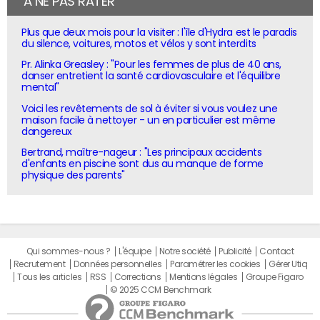
À NE PAS RATER
Plus que deux mois pour la visiter : l'île d'Hydra est le paradis
du silence, voitures, motos et vélos y sont interdits
Pr. Alinka Greasley : "Pour les femmes de plus de 40 ans,
danser entretient la santé cardiovasculaire et l'équilibre
mental"
Voici les revêtements de sol à éviter si vous voulez une
maison facile à nettoyer - un en particulier est même
dangereux
Bertrand, maître-nageur : "Les principaux accidents
d'enfants en piscine sont dus au manque de forme
physique des parents"
Qui sommes-nous ?
L'équipe
Notre société
Publicité
Contact
Recrutement
Données personnelles
Paramétrer les cookies
Gérer Utiq
Tous les articles
RSS
Corrections
Mentions légales
Groupe Figaro
© 2025 CCM Benchmark