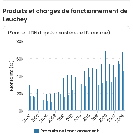
Produits et charges de fonctionnement de
Leuchey
(Source : JDN d'après ministère de l'Economie)
80k
60k
Montants (€)
40k
20k
0k
2020
2010
2016
2006
2022
2012
2000
2018
2008
2024
2014
2002
Produits de fonctionnement