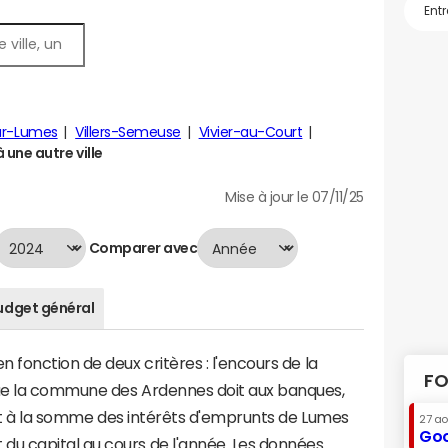
sur-Lumes
Villers-Semeuse
Vivier-au-Court
une autre ville
Mise à jour le 07/11/25
Comparer avec
udget général
 fonction de deux critères : l'encours de la
FO
ue la commune des Ardennes doit aux banques,
vaut à la somme des intérêts d'emprunts de Lumes
27 a
Goo
u capital au cours de l'année. Les données