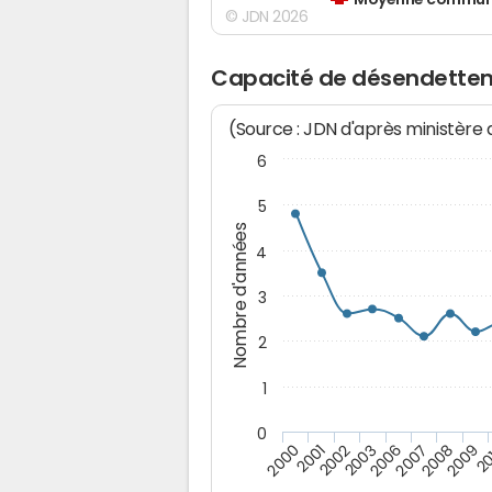
Moyenne communes
© JDN 2026
Capacité de désendette
(Source : JDN d'après ministère
6
5
Nombre d'années
4
3
2
1
0
2009
20
2000
2001
2002
2003
2006
2007
2008