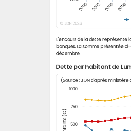
2000
2008
2006
2002
© JDN 2026
L'encours de la dette représente
banques. La somme présentée ci-de
décembre.
Dette par habitant de Lu
(Source : JDN d'après ministère
1000
750
Montants (€)
500