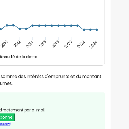
2024
2022
2020
2018
2016
2014
2012
2010
Annuité de la dette
la somme des intérêts d'emprunts et du montant
Lumes.
directement par e-mail.
abonne
tialité