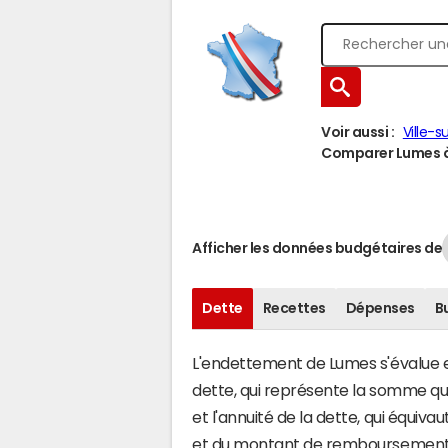
Voir aussi :
Ville-
Comparer Lumes à 
Afficher les données budgétaires de
Dette
Recettes
Dépenses
B
L'endettement de Lumes s'évalue en
dette, qui représente la somme q
et l'annuité de la dette, qui équi
et du montant de remboursement d