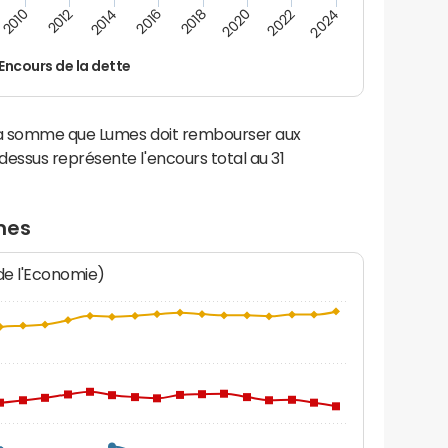
2014
2024
2012
2022
2010
2020
2018
2016
Encours de la dette
 la somme que Lumes doit rembourser aux
ssus représente l'encours total au 31
mes
 de l'Economie)