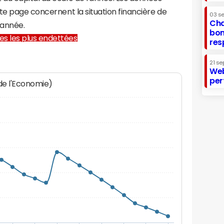
te page concernent la situation financière de
03 s
Cha
année.
bon
lles les plus endettées
res
21 se
Web
per
 de l'Economie)