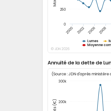
250
0
2000
2002
2006
2008
Lumes
M
Moyenne comm
© JDN 2026
Annuité de la dette de L
(Source : JDN d'après ministère
300k
200k