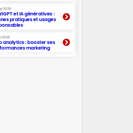
ep 2026
tGPT et IA génératives :
nes pratiques et usages
ponsables
p 2026
 analytics : booster ses
formances marketing