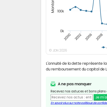
Montants (€)
100k
0k
2008
2006
2002
2000
© JDN 2026
L'annuité de la dette représente 
du remboursement du capital de 
A ne pas manquer
Recevez nos astuces et bons plans 
Je m'
En savoir plus sur notre politique de confiden