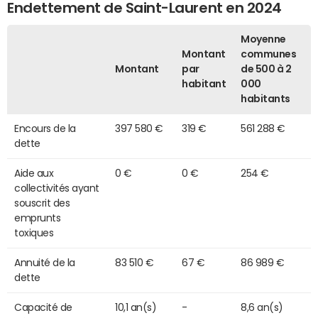
Endettement de Saint-Laurent en 2024
Moyenne
Montant
communes
Montant
par
de 500 à 2
habitant
000
habitants
Encours de la
397 580 €
319 €
561 288 €
dette
Aide aux
0 €
0 €
254 €
collectivités ayant
souscrit des
emprunts
toxiques
Annuité de la
83 510 €
67 €
86 989 €
dette
Capacité de
10,1 an(s)
-
8,6 an(s)