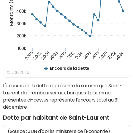
Montants (€)
400k
300k
200k
100k
2000
2022
2016
2010
2002
2024
2018
2012
2006
2020
2014
2008
Encours de la dette
© JDN 2026
L'encours de la dette représente la somme que Saint-
Laurent doit rembourser aux banques. La somme
présentée ci-dessus représente l'encours total au 31
décembre.
Dette par habitant de Saint-Laurent
(Source : JDN d'après ministère de l'Economie)