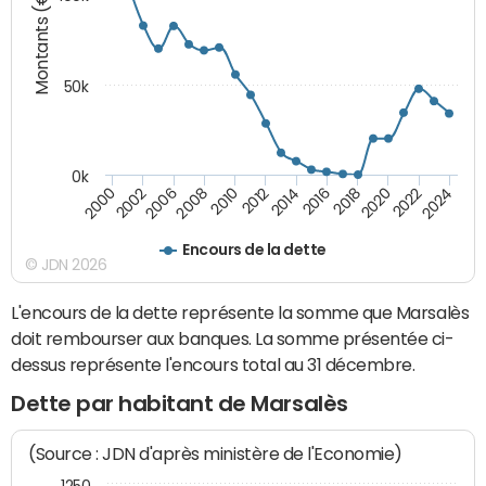
Montants (€)
50k
0k
2024
2002
2010
2016
2022
2000
2008
2014
2020
2006
2012
2018
Encours de la dette
© JDN 2026
L'encours de la dette représente la somme que Marsalès
doit rembourser aux banques. La somme présentée ci-
dessus représente l'encours total au 31 décembre.
Dette par habitant de Marsalès
(Source : JDN d'après ministère de l'Economie)
1250