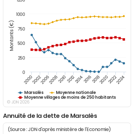
1000
Montants (€)
750
500
250
0
2018
2002
2022
2008
2012
2016
2000
2020
2006
2024
2010
2014
Marsalès
Moyenne nationale
Moyenne villages de moins de 250 habitants
© JDN 2026
Annuité de la dette de Marsalès
(Source : JDN d'après ministère de l'Economie)