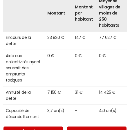
Moyenne
Montant
villages de
Montant
par
moins de
habitant
250
habitants
Encours de la
33 820 €
147 €
77 627 €
dette
Aide aux
0 €
0 €
0 €
collectivités ayant
souscrit des
emprunts
toxiques
Annuité de la
7 150 €
31 €
14 425 €
dette
Capacité de
3,7 an(s)
-
4,0 an(s)
désendettement