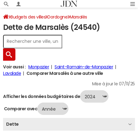
Budgets des villes
Dordogne
Marsalès
Dette de Marsalès (24540)
Dette au 31/12/2024
Voir aussi :
Monpazier
Saint-Romain-de-Monpazier
Lavalade
Comparer Marsalès à une autre ville
Mise à jour le 07/11/25
Afficher les données budgétaires de
Comparer avec
Dette