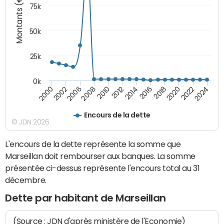
Montants (€)
75k
50k
25k
0k
2024
2002
2010
2016
2022
2000
2008
2014
2020
2006
2012
2018
Encours de la dette
© JDN 2026
L'encours de la dette représente la somme que
Marseillan doit rembourser aux banques. La somme
présentée ci-dessus représente l'encours total au 31
décembre.
Dette par habitant de Marseillan
(Source : JDN d'après ministère de l'Economie)