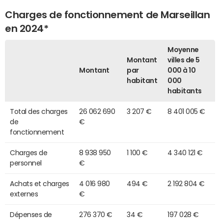
Charges de fonctionnement de Marseillan
en 2024*
Moyenne
Montant
villes de 5
Montant
par
000 à 10
habitant
000
habitants
Total des charges
26 062 690
3 207 €
8 401 005 €
de
€
fonctionnement
Charges de
8 938 950
1 100 €
4 340 121 €
personnel
€
Achats et charges
4 016 980
494 €
2 192 804 €
externes
€
Dépenses de
276 370 €
34 €
197 028 €