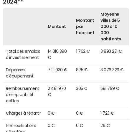
2024**
Moyenne
Montant
villes de 5
Montant
par
000 à 10
habitant
000
habitants
Total des emplois
14 316 390
1 762 €
3 893 231 €
d'investissement
€
Dépenses
7 111 030 €
875 €
3 076 329 €
d'équipement
Remboursement
2 481 970
305 €
581 799 €
d'emprunts et
€
dettes
Charges à répartir
0 €
0 €
1 723 €
Immobilisations
0 €
0 €
26 €
affectées,