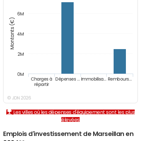
6M
Montants (€)
4M
2M
0M
Charges à
Dépenses …
Immobilisa…
Rembours…
répartir
© JDN 2026
Les villes où les dépenses d'équipement sont les plus
élevées
Emplois d'investissement de Marseillan en