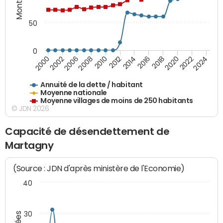
50
0
2014
2008
2000
2024
2018
2012
2006
2022
2016
2010
2002
2020
Annuité de la dette / habitant
Moyenne nationale
Moyenne villages de moins de 250 habitants
© JDN 2026
Capacité de désendettement de
Martagny
(Source : JDN d'après ministère de l'Economie)
40
30