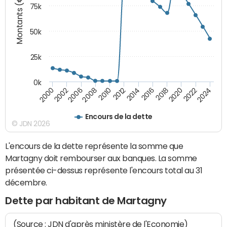
Montants (€)
75k
50k
25k
0k
2024
2002
2010
2016
2022
2000
2008
2014
2020
2006
2012
2018
Encours de la dette
© JDN 2026
L'encours de la dette représente la somme que
Martagny doit rembourser aux banques. La somme
présentée ci-dessus représente l'encours total au 31
décembre.
Dette par habitant de Martagny
(Source : JDN d'après ministère de l'Economie)