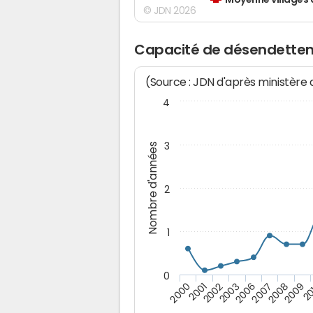
Moyenne villages 
© JDN 2026
Capacité de désendette
(Source : JDN d'après ministère
4
3
Nombre d'années
2
1
0
2009
20
2000
2001
2002
2003
2006
2007
2008