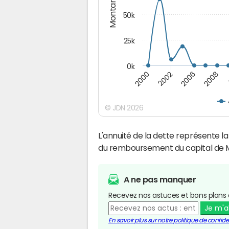
Montants (€)
50k
25k
0k
2008
2000
2002
2006
© JDN 2026
L'annuité de la dette représente 
du remboursement du capital de M
A ne pas manquer
Recevez nos astuces et bons plans 
Je m'
En savoir plus sur notre politique de confiden