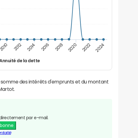
2016
2018
2010
2020
2012
2022
2014
2024
Annuité de la dette
la somme des intérêts d'emprunts et du montant
artot.
directement par e-mail.
abonne
tialité