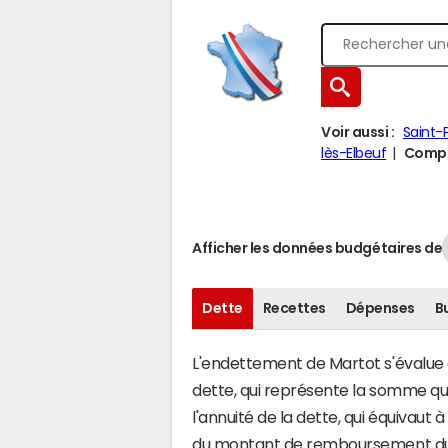
Voir aussi :
Saint-
lès-Elbeuf
Compar
Afficher les données budgétaires de
Dette
Recettes
Dépenses
B
L'endettement de Martot s'évalue e
dette, qui représente la somme qu
l'annuité de la dette, qui équivau
du montant de remboursement du c