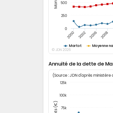
500
250
0
2000
2002
2006
2008
Martot
Moyenne na
© JDN 2026
Annuité de la dette de Ma
(Source : JDN d'après ministère
125k
100k
75k