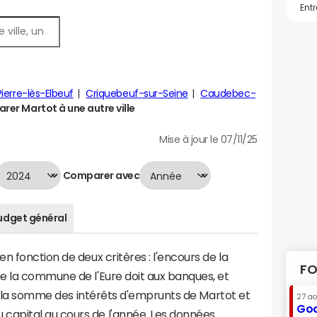
Pierre-lès-Elbeuf
Criquebeuf-sur-Seine
Caudebec-
er Martot à une autre ville
Mise à jour le 07/11/25
Comparer avec
udget général
n fonction de deux critères : l'encours de la
FO
e la commune de l'Eure doit aux banques, et
t à la somme des intérêts d'emprunts de Martot et
27 a
Goo
apital au cours de l'année. Les données