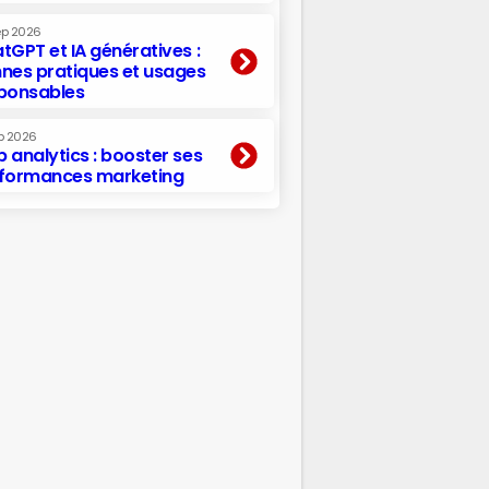
ep 2026
tGPT et IA génératives :
nes pratiques et usages
ponsables
p 2026
 analytics : booster ses
formances marketing