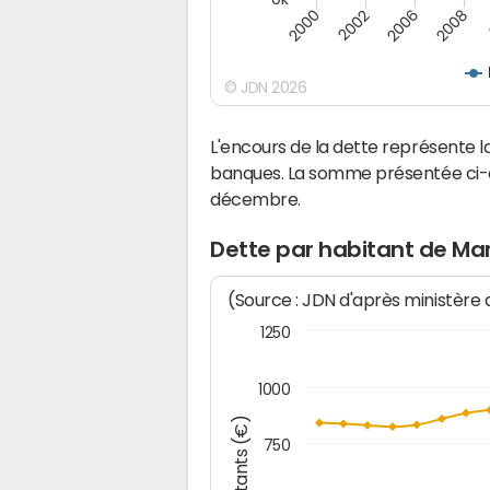
2008
2000
2002
2006
© JDN 2026
L'encours de la dette représente
banques. La somme présentée ci-de
décembre.
Dette par habitant de Ma
(Source : JDN d'après ministère
1250
1000
Montants (€)
750