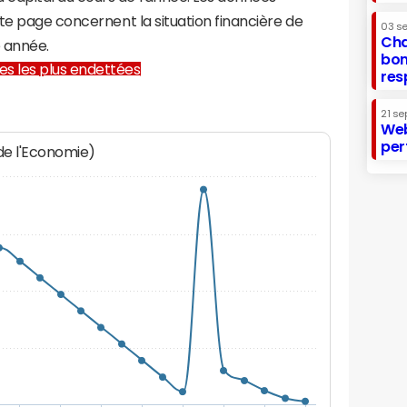
te page concernent la situation financière de
03 s
Cha
 année.
bon
lles les plus endettées
res
21 se
Web
per
 de l'Economie)