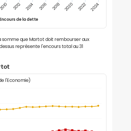
2016
2018
2010
2020
2012
2022
2014
2024
Encours de la dette
 la somme que Martot doit rembourser aux
ssus représente l'encours total au 31
rtot
 de l'Economie)