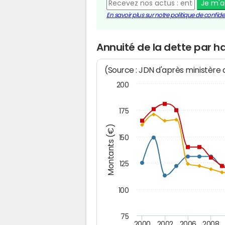
Je m'
En savoir plus sur notre politique de confiden
Annuité de la dette par 
(Source : JDN d'après ministère
200
175
Montants (€)
150
125
100
75
2000
2002
2006
2008