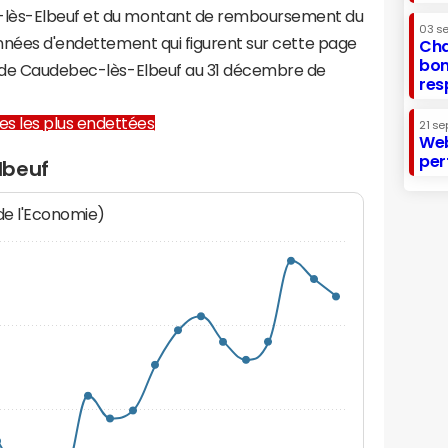
-lès-Elbeuf et du montant de remboursement du
03 s
onnées d'endettement qui figurent sur cette page
Cha
bon
re de Caudebec-lès-Elbeuf au 31 décembre de
res
lles les plus endettées
21 se
Web
per
lbeuf
 de l'Economie)