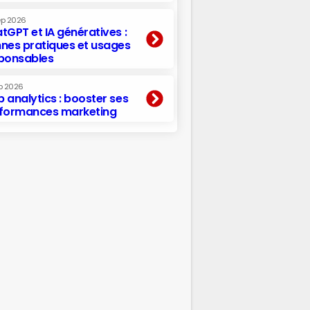
ep 2026
tGPT et IA génératives :
nes pratiques et usages
ponsables
p 2026
 analytics : booster ses
formances marketing