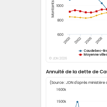
Montants (€)
1000
800
600
2000
2002
2006
2008
Caudebec-lès
Moyenne ville
© JDN 2026
Annuité de la dette de C
(Source : JDN d'après ministère
1 600k
1 500k