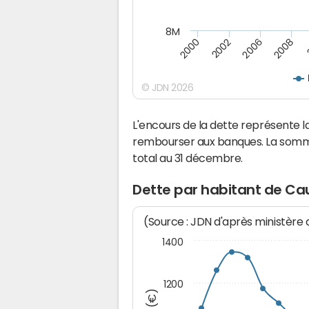
8M
2008
2006
2002
2000
© JDN 2026
L'encours de la dette représente
rembourser aux banques. La somm
total au 31 décembre.
Dette par habitant de Ca
(Source : JDN d'après ministère
1400
1200