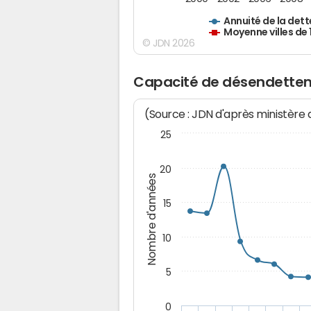
Annuité de la dett
Moyenne villes de
© JDN 2026
Capacité de désendette
(Source : JDN d'après ministère
25
20
Nombre d'années
15
10
5
0