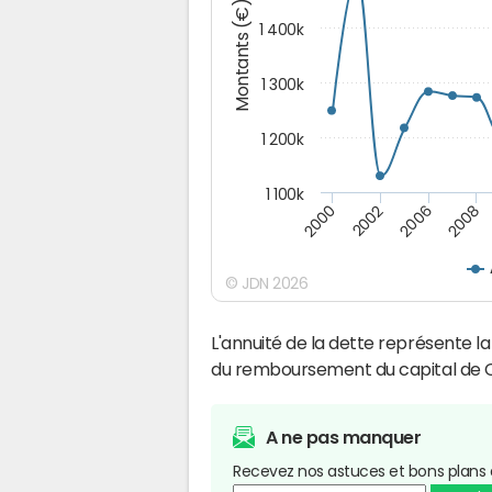
Montants (€)
1 400k
1 300k
1 200k
1 100k
2008
2006
2002
2000
© JDN 2026
L'annuité de la dette représente 
du remboursement du capital de 
A ne pas manquer
Recevez nos astuces et bons plans 