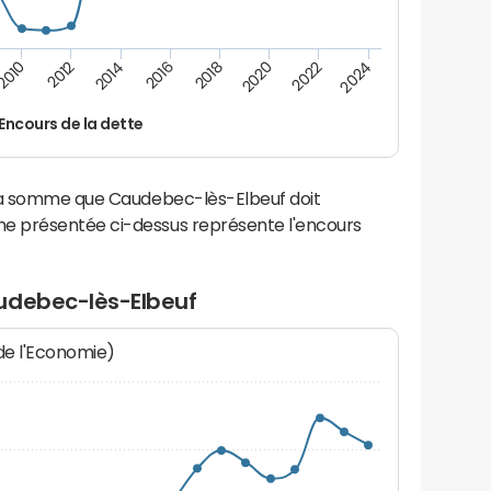
2016
2014
2012
2010
2024
2022
2020
2018
Encours de la dette
 la somme que Caudebec-lès-Elbeuf doit
e présentée ci-dessus représente l'encours
udebec-lès-Elbeuf
 de l'Economie)