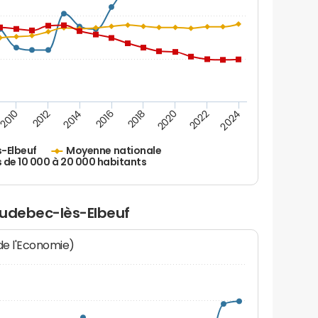
2010
2012
2014
2016
2018
2020
2022
2024
-Elbeuf
Moyenne nationale
s de 10 000 à 20 000 habitants
audebec-lès-Elbeuf
 de l'Economie)