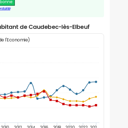
abonne
tialité
habitant de Caudebec-lès-Elbeuf
 de l'Economie)
2010
2012
2014
2016
2018
2020
2022
202…