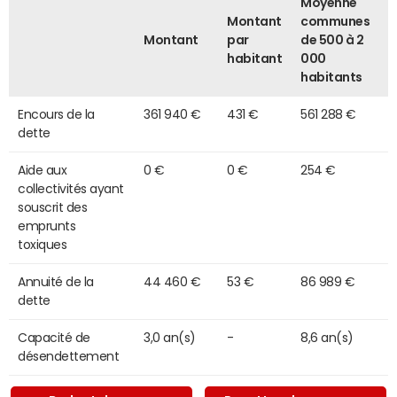
Moyenne
Montant
communes
Montant
par
de 500 à 2
habitant
000
habitants
Encours de la
361 940 €
431 €
561 288 €
dette
Aide aux
0 €
0 €
254 €
collectivités ayant
souscrit des
emprunts
toxiques
Annuité de la
44 460 €
53 €
86 989 €
dette
Capacité de
3,0 an(s)
-
8,6 an(s)
désendettement