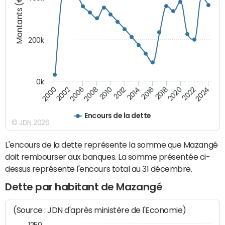
Montants (€)
200k
0k
2000
2022
2016
2010
2002
2024
2018
2012
2006
2020
2014
2008
Encours de la dette
© JDN 2026
L'encours de la dette représente la somme que Mazangé
doit rembourser aux banques. La somme présentée ci-
dessus représente l'encours total au 31 décembre.
Dette par habitant de Mazangé
(Source : JDN d'après ministère de l'Economie)
1250