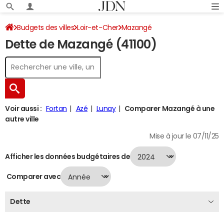
Budgets des villes
Loir-et-Cher
Mazangé
Dette de Mazangé (41100)
Dette au 31/12/2024
Voir aussi :
Fortan
Azé
Lunay
Comparer Mazangé à une
autre ville
Mise à jour le 07/11/25
Afficher les données budgétaires de
Comparer avec
Dette