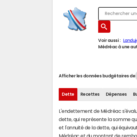
Voir aussi :
Landuj
Médréac à une autr
Afficher les données budgétaires de
Dette
Recettes
Dépenses
B
L'endettement de Médréac s'évalue 
dette, qui représente la somme qu
et l'annuité de la dette, qui équiv
Médréac et du montant de rembour