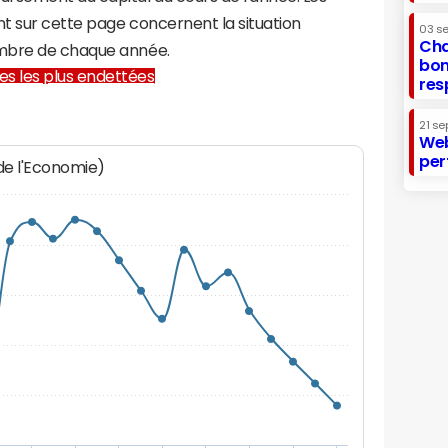
t sur cette page concernent la situation
03 s
Cha
embre de chaque année.
bon
lles les plus endettées
res
21 se
Web
per
 de l'Economie)