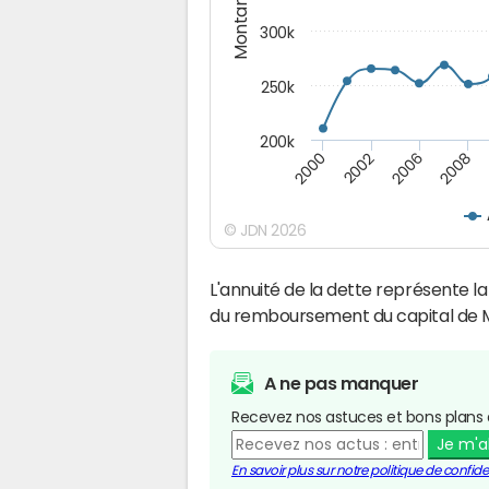
Montants (€)
300k
250k
200k
2000
2008
2006
2002
© JDN 2026
L'annuité de la dette représente 
du remboursement du capital de 
A ne pas manquer
Recevez nos astuces et bons plans 
Je m'
En savoir plus sur notre politique de confiden