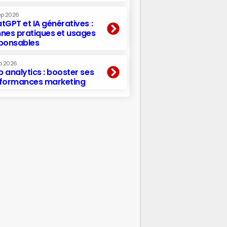
ep 2026
tGPT et IA génératives :
nes pratiques et usages
ponsables
p 2026
 analytics : booster ses
formances marketing