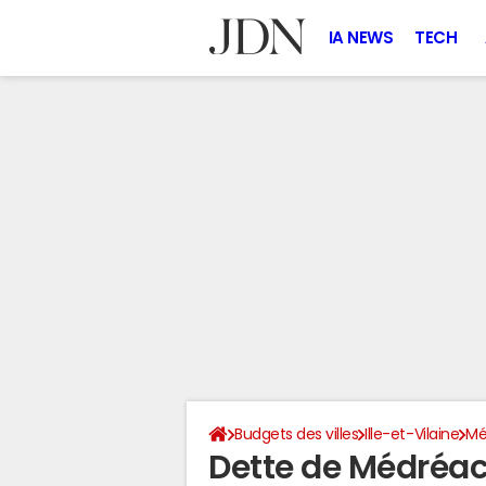
IA NEWS
TECH
Budgets des villes
Ille-et-Vilaine
Mé
Dette de Médréa