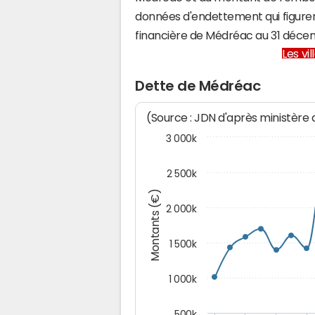
données d'endettement qui figuren
financière de Médréac au 31 déc
Les vi
Dette de Médréac
(Source : JDN d'après ministère
3 000k
2 500k
Montants (€)
2 000k
1 500k
1 000k
500k