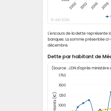
2000
2002
2006
2008
© JDN 2026
L'encours de la dette représente
banques. La somme présentée ci-de
décembre.
Dette par habitant de Mé
(Source : JDN d'après ministère
1750
1500
Montants (€)
1250
1000