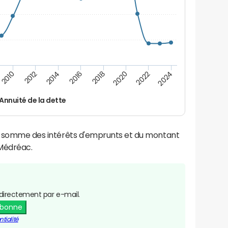
2014
2024
2012
2022
2010
2020
2018
2016
Annuité de la dette
la somme des intérêts d'emprunts et du montant
Médréac.
directement par e-mail.
abonne
tialité