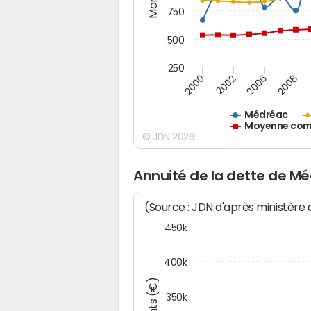
750
500
250
2000
2002
2006
2008
Médréac
Moyenne comm
© JDN 2026
Annuité de la dette de M
(Source : JDN d'après ministère
450k
400k
350k