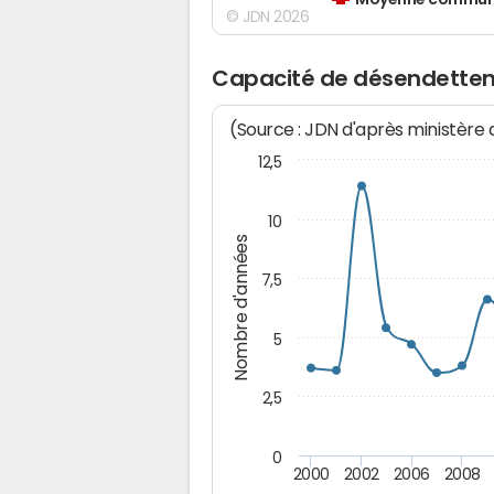
Moyenne communes
© JDN 2026
Capacité de désendette
(Source : JDN d'après ministère
12,5
10
Nombre d'années
7,5
5
2,5
0
2000
2002
2006
2008