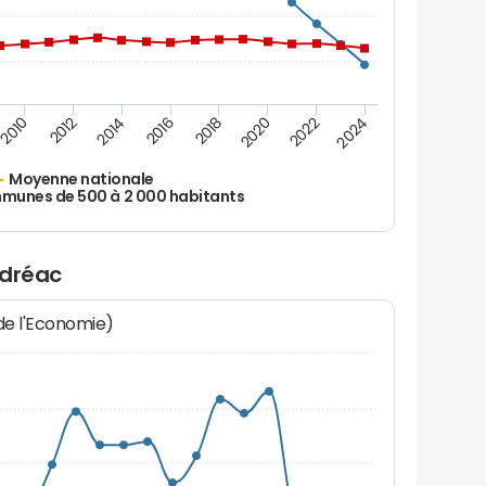
2010
2012
2014
2016
2018
2020
2022
2024
Moyenne nationale
unes de 500 à 2 000 habitants
édréac
 de l'Economie)