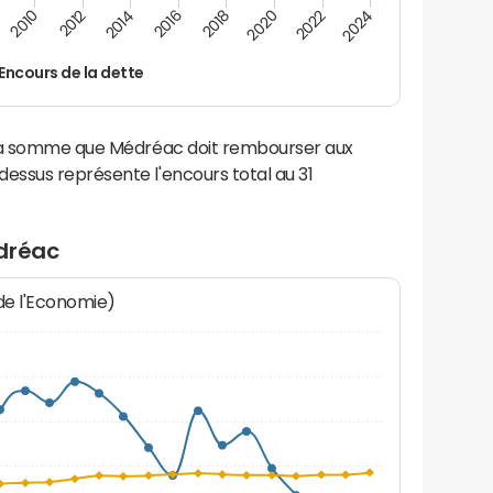
2012
2024
2014
2016
2018
2020
2010
2022
Encours de la dette
 la somme que Médréac doit rembourser aux
ssus représente l'encours total au 31
dréac
 de l'Economie)