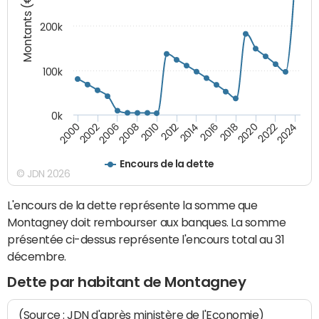
Montants (€)
200k
100k
0k
2000
2022
2016
2010
2002
2024
2018
2012
2006
2020
2014
2008
Encours de la dette
© JDN 2026
L'encours de la dette représente la somme que
Montagney doit rembourser aux banques. La somme
présentée ci-dessus représente l'encours total au 31
décembre.
Dette par habitant de Montagney
(Source : JDN d'après ministère de l'Economie)