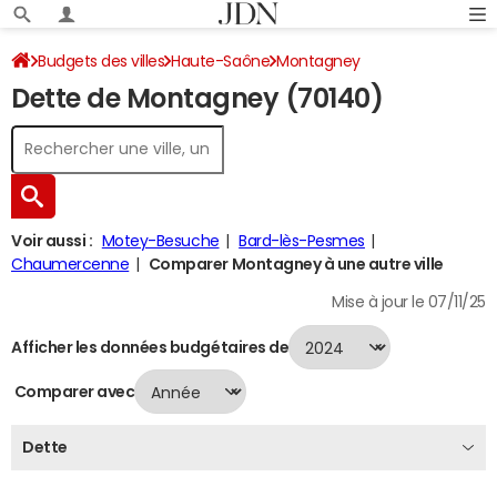
Budgets des villes
Haute-Saône
Montagney
Dette de Montagney (70140)
Dette au 31/12/2024
Voir aussi :
Motey-Besuche
Bard-lès-Pesmes
Chaumercenne
Comparer Montagney à une autre ville
Mise à jour le 07/11/25
Afficher les données budgétaires de
Comparer avec
Dette