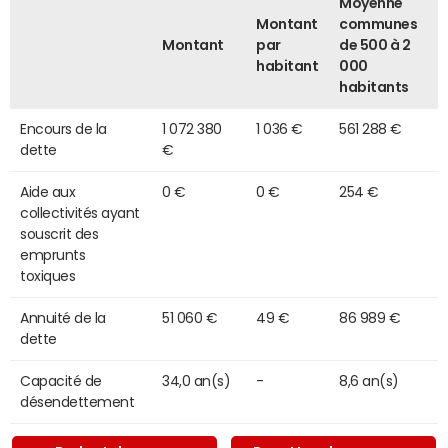
Moyenne
Montant
communes
Montant
par
de 500 à 2
habitant
000
habitants
Encours de la
1 072 380
1 036 €
561 288 €
dette
€
Aide aux
0 €
0 €
254 €
collectivités ayant
souscrit des
emprunts
toxiques
Annuité de la
51 060 €
49 €
86 989 €
dette
Capacité de
34,0 an(s)
-
8,6 an(s)
désendettement