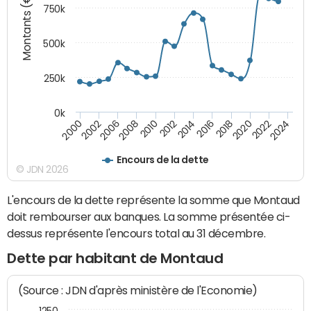
Montants (€)
750k
500k
250k
0k
2016
2014
2012
2010
2008
2006
2002
2000
2024
2022
2020
2018
Encours de la dette
© JDN 2026
L'encours de la dette représente la somme que Montaud
doit rembourser aux banques. La somme présentée ci-
dessus représente l'encours total au 31 décembre.
Dette par habitant de Montaud
(Source : JDN d'après ministère de l'Economie)
1250