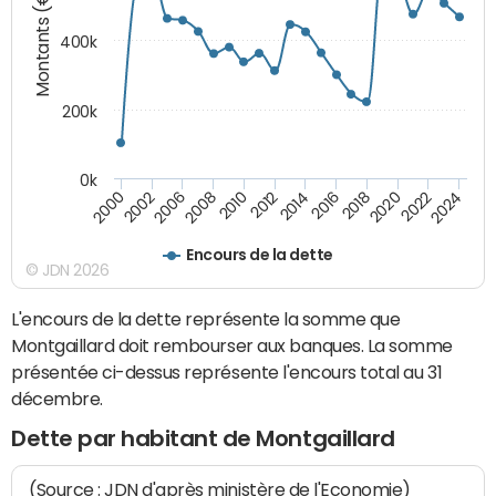
Montants (€)
400k
200k
0k
2000
2022
2016
2010
2002
2024
2018
2012
2006
2020
2014
2008
Encours de la dette
© JDN 2026
L'encours de la dette représente la somme que
Montgaillard doit rembourser aux banques. La somme
présentée ci-dessus représente l'encours total au 31
décembre.
Dette par habitant de Montgaillard
(Source : JDN d'après ministère de l'Economie)