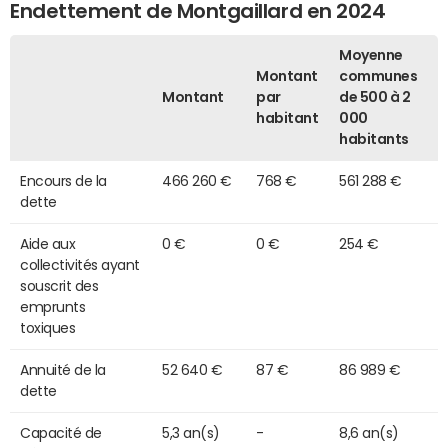
Endettement de Montgaillard en 2024
Moyenne
Montant
communes
Montant
par
de 500 à 2
habitant
000
habitants
Encours de la
466 260 €
768 €
561 288 €
dette
Aide aux
0 €
0 €
254 €
collectivités ayant
souscrit des
emprunts
toxiques
Annuité de la
52 640 €
87 €
86 989 €
dette
Capacité de
5,3 an(s)
-
8,6 an(s)