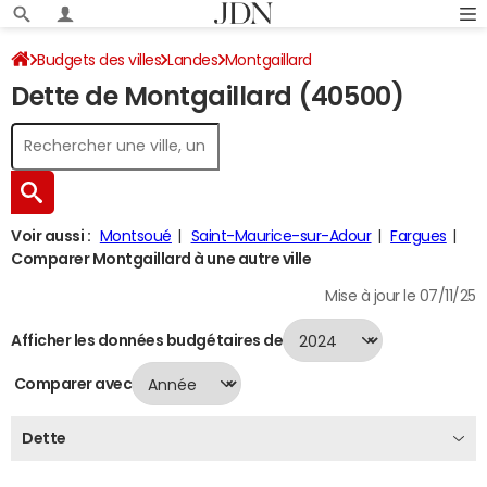
Budgets des villes
Landes
Montgaillard
Dette de Montgaillard (40500)
Dette au 31/12/2024
Voir aussi :
Montsoué
Saint-Maurice-sur-Adour
Fargues
Comparer Montgaillard à une autre ville
Mise à jour le 07/11/25
Afficher les données budgétaires de
Comparer avec
Dette