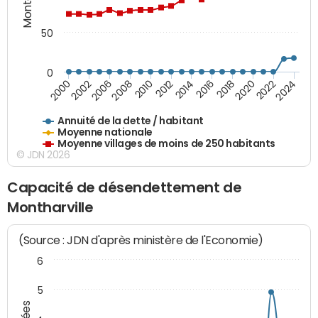
50
0
2014
2008
2000
2024
2018
2012
2006
2022
2016
2010
2002
2020
Annuité de la dette / habitant
Moyenne nationale
Moyenne villages de moins de 250 habitants
© JDN 2026
Capacité de désendettement de
Montharville
(Source : JDN d'après ministère de l'Economie)
6
5