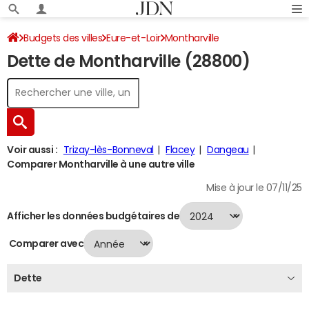
Budgets des villes
Eure-et-Loir
Montharville
Dette de Montharville (28800)
Dette au 31/12/2024
Voir aussi :
Trizay-lès-Bonneval
Flacey
Dangeau
Comparer Montharville à une autre ville
Mise à jour le 07/11/25
Afficher les données budgétaires de
Comparer avec
Dette