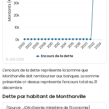
Montants (€)
30k
20k
10k
0k
2020
2010
2016
2006
2022
2012
2000
2018
2008
2024
2014
2002
Encours de la dette
© JDN 2026
L'encours de la dette représente la somme que
Montharville doit rembourser aux banques. La somme
présentée ci-dessus représente l'encours total au 31
décembre.
Dette par habitant de Montharville
(Source : JDN d'après ministère de l'Economie)